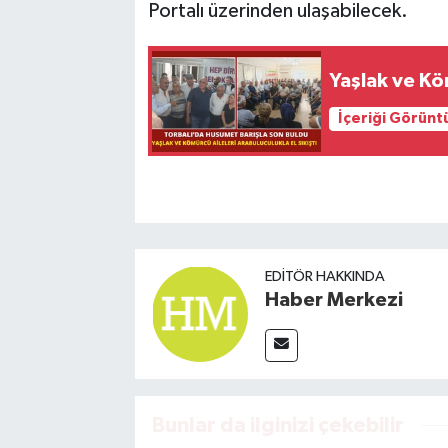
Portalı üzerinden ulaşabilecek.
Yaşlak ve Köm
İçeriği Görünt
EDITÖR HAKKINDA
Haber Merkezi
Bunlar da ilginizi çekebilir