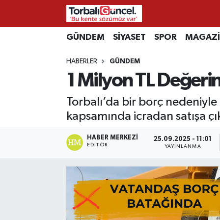
İzmir Nöbetçi Eczaneler
GÜNDEM
SİYASET
SPOR
MAGAZ
HABERLER
GÜNDEM
İzmir Hava Durumu
1 Milyon TL Değeri
İzmir Namaz Vakitleri
Torbalı’da bir borç nedeniyle
İzmir Trafik Yoğunluk Haritası
kapsamında icradan satışa çı
Süper Lig Puan Durumu ve Fikstür
HABER MERKEZI
25.09.2025 - 11:01
EDITÖR
YAYINLANMA
Tüm Manşetler
Son Dakika Haberleri
Haber Arşivi