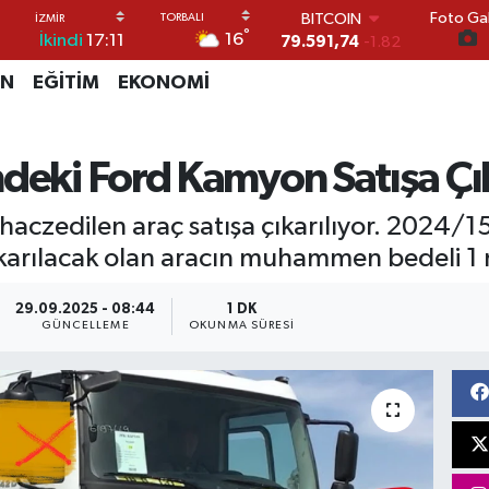
Foto Gal
DOLAR
°
16
İkindi
17:11
45,43620
0.02
EURO
İN
EĞİTİM
EKONOMİ
53,38690
0.19
STERLİN
61,60380
0.18
G.ALTIN
ndeki Ford Kamyon Satışa Çı
6862,09000
0.19
BİST100
 haczedilen araç satışa çıkarılıyor. 2024/
14.598,00
0
BITCOIN
karılacak olan aracın muhammen bedeli 1 m
79.591,74
-1.82
29.09.2025 - 08:44
1 DK
GÜNCELLEME
OKUNMA SÜRESI