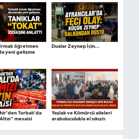
ı Irmak öğretmen
Dualar Zeynep İçin...
a yeni gelişme
ir’den Torbalı’da
Yaşlak ve Kömürcü aileleri
 Altın” mesaisi
arabuluculukla el sıkıştı