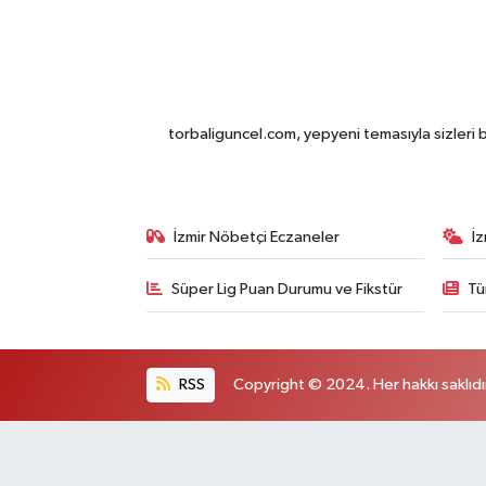
torbaliguncel.com, yepyeni temasıyla sizleri b
İzmir Nöbetçi Eczaneler
İ
Süper Lig Puan Durumu ve Fikstür
Tü
RSS
Copyright © 2024. Her hakkı saklıdı