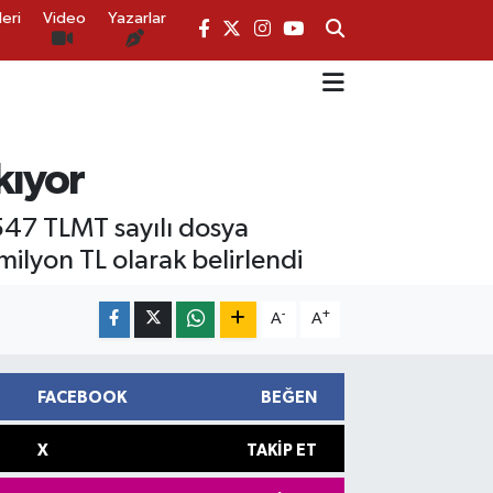
eri
Video
Yazarlar
kıyor
1547 TLMT sayılı dosya
ilyon TL olarak belirlendi
-
+
A
A
FACEBOOK
BEĞEN
X
TAKIP ET