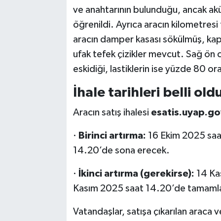
ve anahtarının bulunduğu, ancak akü 
öğrenildi. Ayrıca aracın kilometres
aracın damper kasası sökülmüş, kap
ufak tefek çizikler mevcut. Sağ ön 
eskidiği, lastiklerin ise yüzde 80 or
İhale tarihleri belli old
Aracın satış ihalesi
esatis.uyap.go
·
Birinci artırma:
16 Ekim 2025 saa
14.20’de sona erecek.
·
İkinci artırma (gerekirse):
14 Ka
Kasım 2025 saat 14.20’de tamaml
Vatandaşlar, satışa çıkarılan araca 