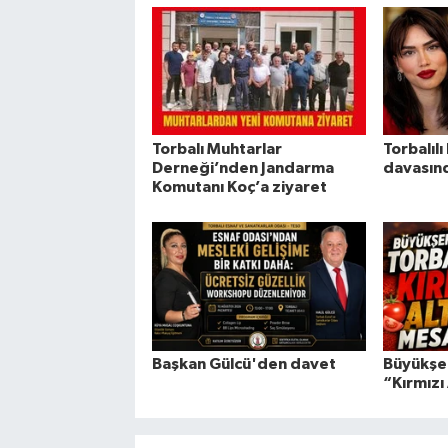
Torbalı Muhtarlar
Torbalıl
Derneği’nden Jandarma
davasınd
Komutanı Koç’a ziyaret
Başkan Gülcü'den davet
Büyükşeh
“Kırmızı