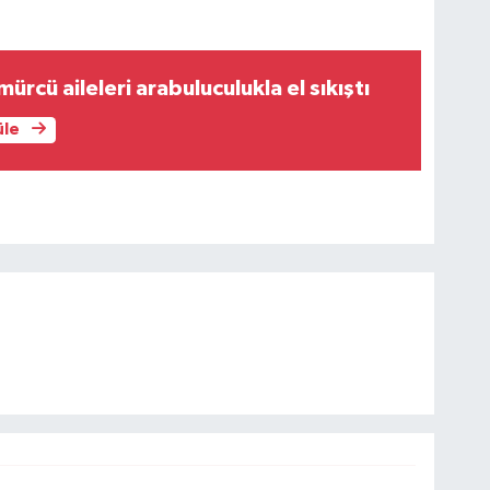
ürcü aileleri arabuluculukla el sıkıştı
üle