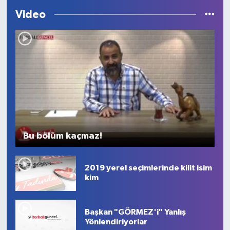
Video
Bu bölüm kaçmaz!
2019 yerel seçimlerinde kilit isim
kim
Başkan "GÖRMEZ'i" Yanlış
Yönlendiriyorlar