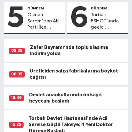
5
6
GÜNDEM
GÜNDEM
Osman
Torbalı
Sargın'dan AK
ESHOT’unda
Parti İlçe
geçici
Başkanı
güzergâh
Girgin'e Yanıt:
değişikliği
"Devleti
Zafer Bayramı’nda toplu ulaşıma
08:39
İftiralarına Alet
indirim yolda
Etme
Üreticiden salça fabrikalarına boykot
08:35
çağrısı
Devlet anaokullarında ön kayıt
15:49
heyecanı başladı
Torbalı Devlet Hastanesi'nde Acil
Servise Güçlü Takviye: 4 Yeni Doktor
15:35
Göreve Başladı