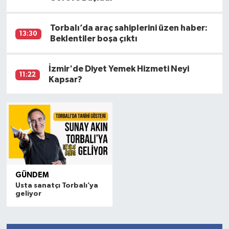
Torbalı’da araç sahiplerini üzen haber:
13:30
Beklentiler boşa çıktı
İzmir'de Diyet Yemek Hizmeti Neyi
11:22
Kapsar?
GÜNDEM
Usta sanatçı Torbalı’ya
geliyor