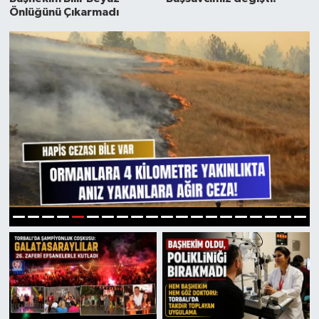
Önlüğünü Çıkarmadı
5
1
2
3
4
6
7
8
9
10
11
12
13
14
15
16
17
18
19
20