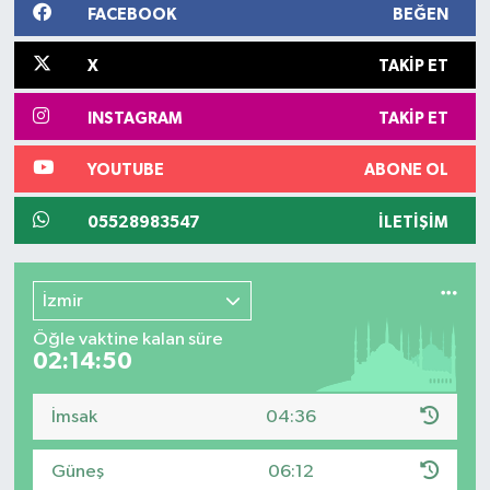
FACEBOOK
BEĞEN
X
TAKIP ET
INSTAGRAM
TAKIP ET
YOUTUBE
ABONE OL
05528983547
İLETIŞIM
İzmir
Öğle vaktine kalan süre
02:14:49
İmsak
04:36
Güneş
06:12