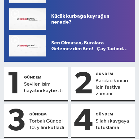
Küçük kurbağa kuyruğun
nerede?
Sen Olmasan, Buralara
Gelemezdim Ben! - Çay Tadında
5. Bölüm
1
2
GÜNDEM
GÜNDEM
Bardacık inciri
Sevilen isim
için festival
hayatını kaybetti
zamanı
3
4
GÜNDEM
GÜNDEM
Torbalı Güncel
Silahlı kavgaya
10. yılını kutladı
tutuklama