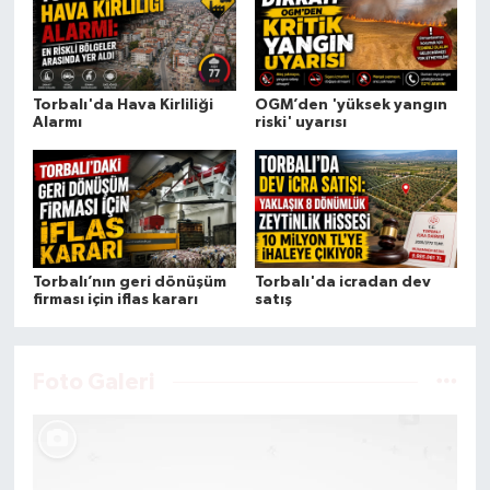
Özel getirildi.
Torbalı'da Hava Kirliliği
OGM’den 'yüksek yangın
Alarmı
riski' uyarısı
Torbalı’nın geri dönüşüm
Torbalı'da icradan dev
firması için iflas kararı
satış
Foto Galeri