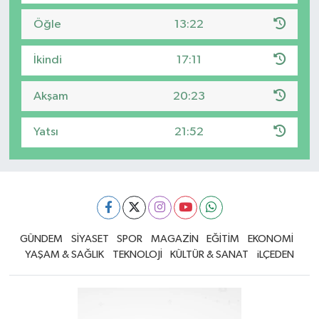
Öğle
13:22
İkindi
17:11
Akşam
20:23
Yatsı
21:52
GÜNDEM
SİYASET
SPOR
MAGAZİN
EĞİTİM
EKONOMİ
YAŞAM & SAĞLIK
TEKNOLOJİ
KÜLTÜR & SANAT
iLÇEDEN