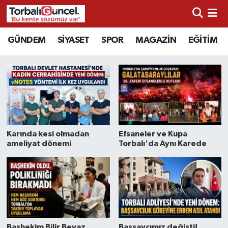
İzmir Nöbetçi Eczaneler
GÜNDEM
SİYASET
SPOR
MAGAZİN
EĞİTİM
İzmir Hava Durumu
İzmir Namaz Vakitleri
İzmir Trafik Yoğunluk Haritası
Karında kesi olmadan
Efsaneler ve Kupa
Süper Lig Puan Durumu ve Fikstür
ameliyat dönemi
Torbalı'da Aynı Karede
Tüm Manşetler
Son Dakika Haberleri
Haber Arşivi
Başhekim Bilir Beyaz
Başsavcımız değişti!