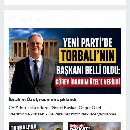
Günün Manşetleri
İbrahim Özel, resmen açıklandı
CHP'den istifa ederek Genel Başkan Özgür Özel
liderliğinde kurulan YENİ Parti'nin İzmir'deki ilçe yapılanması
büyük ölçüde tamamlandı. İzmir'de görevlendirilen 30 ilçe
başkanı açıklanırken, Torbalı İlçe Başkanlığı görevine İbrahim