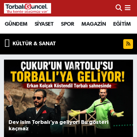
İzmir Nöbetçi Eczaneler
GÜNDEM
SİYASET
SPOR
MAGAZİN
EĞİTİM
İzmir Hava Durumu
KÜLTÜR & SANAT
İzmir Namaz Vakitleri
İzmir Trafik Yoğunluk Haritası
Süper Lig Puan Durumu ve Fikstür
Tüm Manşetler
Son Dakika Haberleri
Dev isim Torbalı’ya geliyor! Bu gösteri
kaçmaz
Haber Arşivi