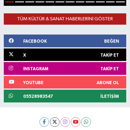
1
2
3
4
5
6
7
8
9
10
11
12
TÜM KÜLTÜR & SANAT HABERLERINI GÖSTER
FACEBOOK
BEĞEN
X
TAKIP ET
INSTAGRAM
TAKIP ET
YOUTUBE
ABONE OL
05528983547
İLETIŞIM