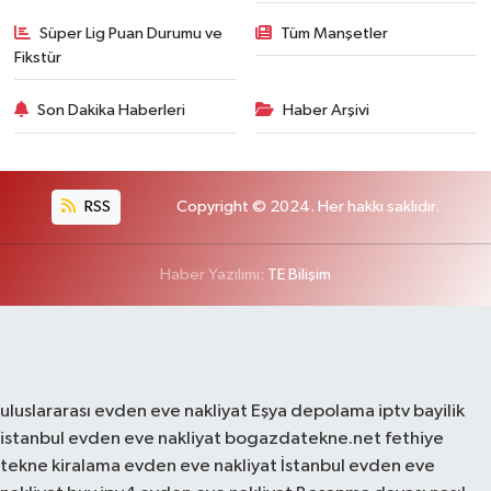
Süper Lig Puan Durumu ve
Tüm Manşetler
Fikstür
Son Dakika Haberleri
Haber Arşivi
RSS
Copyright © 2024. Her hakkı saklıdır.
Haber Yazılımı:
TE Bilişim
uluslararası evden eve nakliyat
Eşya depolama
iptv bayilik
istanbul evden eve nakliyat
bogazdatekne.net
fethiye
tekne kiralama
evden eve nakliyat
İstanbul evden eve