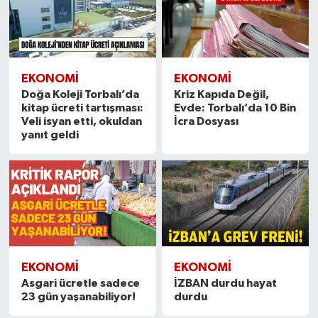
EKONOMİ
EKONOMİ
Doğa Koleji Torbalı’da
Kriz Kapıda Değil,
kitap ücreti tartışması:
Evde: Torbalı’da 10 Bin
Veli isyan etti, okuldan
İcra Dosyası
yanıt geldi
EKONOMİ
EKONOMİ
Asgari ücretle sadece
İZBAN durdu hayat
23 gün yaşanabiliyor!
durdu