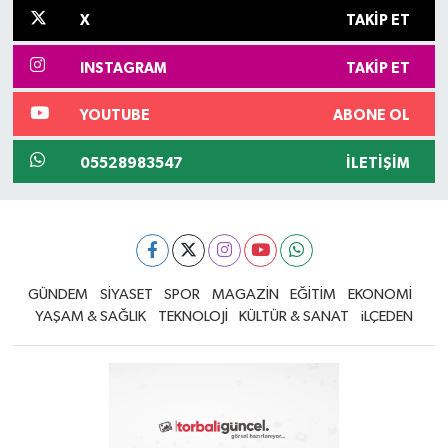
X
TAKIP ET
INSTAGRAM
TAKIP ET
YOUTUBE
ABONE OL
05528983547
İLETIŞIM
GÜNDEM
SİYASET
SPOR
MAGAZİN
EĞİTİM
EKONOMİ
YAŞAM & SAĞLIK
TEKNOLOJİ
KÜLTÜR & SANAT
iLÇEDEN