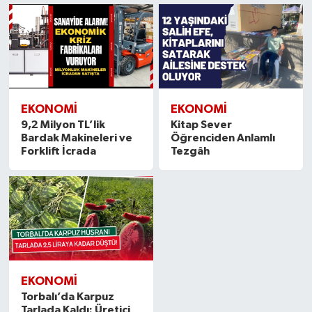
EKONOMİ
EKONOMİ
9,2 Milyon TL’lik
Kitap Sever
Bardak Makineleri ve
Öğrenciden Anlamlı
Forklift İcrada
Tezgâh
EKONOMİ
Torbalı’da Karpuz
Tarlada Kaldı: Üretici