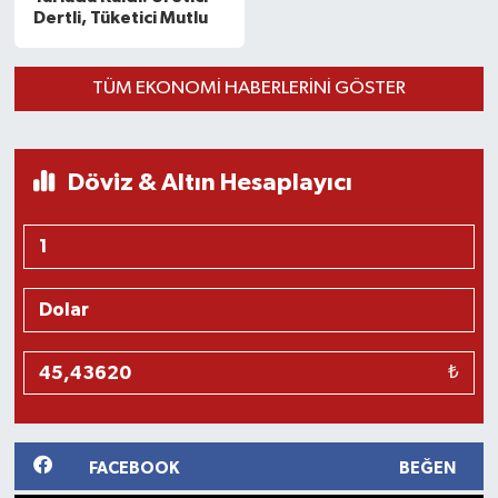
Dertli, Tüketici Mutlu
TÜM EKONOMİ HABERLERINI GÖSTER
Döviz & Altın Hesaplayıcı
₺
FACEBOOK
BEĞEN