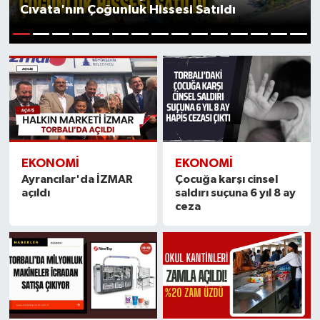
Cıvata'nın Çoğunluk Hissesi Satıldı
1
2
3
4
5
6
7
8
9
10
11
12
13
14
15
EKONOMİ
EKONOMİ
Ayrancılar'da İZMAR
Çocuğa karşı cinsel
açıldı
saldırı suçuna 6 yıl 8 ay
ceza