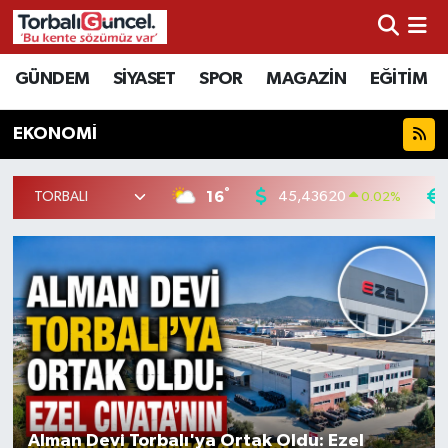
İzmir Nöbetçi Eczaneler
GÜNDEM
SİYASET
SPOR
MAGAZİN
EĞİTİM
İzmir Hava Durumu
EKONOMİ
İzmir Namaz Vakitleri
°
16
45,43620
0.02
%
İzmir Trafik Yoğunluk Haritası
Süper Lig Puan Durumu ve Fikstür
Tüm Manşetler
Son Dakika Haberleri
Haber Arşivi
Alman Devi Torbalı'ya Ortak Oldu: Ezel