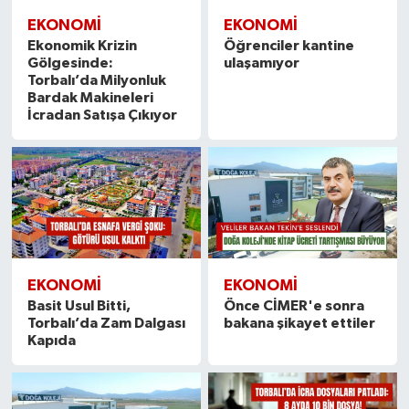
EKONOMİ
EKONOMİ
Ekonomik Krizin
Öğrenciler kantine
Gölgesinde:
ulaşamıyor
Torbalı’da Milyonluk
Bardak Makineleri
İcradan Satışa Çıkıyor
EKONOMİ
EKONOMİ
Basit Usul Bitti,
Önce CİMER'e sonra
Torbalı’da Zam Dalgası
bakana şikayet ettiler
Kapıda