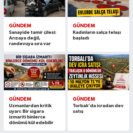
GÜNDEM
GÜNDEM
Sanayide tamir çilesi:
Kadınların salça telaşı
Arızaya değil,
başladı
randevuya sıra var
GÜNDEM
GÜNDEM
Uzmanlardan kritik
Torbalı'da icradan dev
uyarı: Bir sigara
satış
izmariti binlerce
dönümü kül edebilir