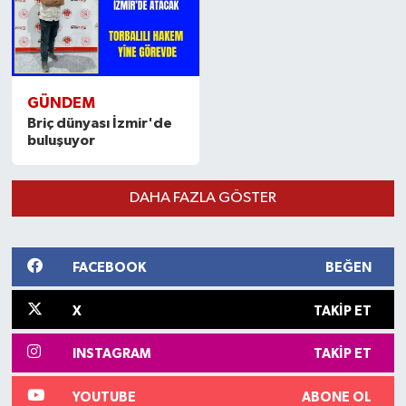
GÜNDEM
Briç dünyası İzmir'de
buluşuyor
DAHA FAZLA GÖSTER
FACEBOOK
BEĞEN
X
TAKIP ET
INSTAGRAM
TAKIP ET
YOUTUBE
ABONE OL