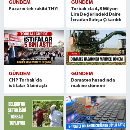
GÜNDEM
GÜNDEM
Pazarın tek rakibi THY!
Torbalı'da 4,8 Milyon
Lira Değerindeki Daire
İcradan Satışa Çıkarıldı
GÜNDEM
GÜNDEM
CHP Torbalı'da
Domates hasadında
istifalar 5 bini aştı
makine dönemi