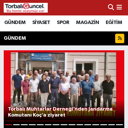
İzmir Nöbetçi Eczaneler
GÜNDEM
SİYASET
SPOR
MAGAZİN
EĞİTİM
İzmir Hava Durumu
GÜNDEM
İzmir Namaz Vakitleri
İzmir Trafik Yoğunluk Haritası
Süper Lig Puan Durumu ve Fikstür
Tüm Manşetler
Torbalı Muhtarlar Derneği’nden Jandarma
Son Dakika Haberleri
Komutanı Koç’a ziyaret
Haber Arşivi