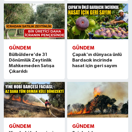
GÜNDEM
GÜNDEM
Bülbüldere’de 31
Çapak'ın dünyaca ünlü
Dönümlük Zeytinlik
Bardacık incirinde
Mahkemeden Satışa
hasat için geri sayım
Çıkarıldı
GÜNDEM
GÜNDEM