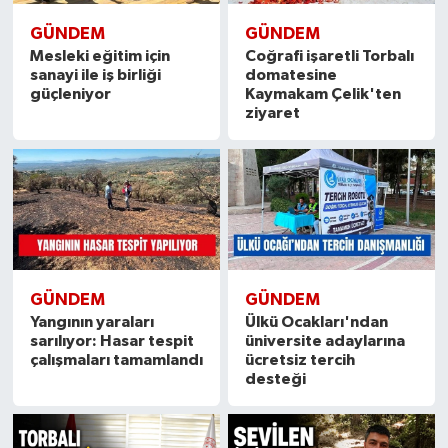
GÜNDEM
GÜNDEM
Mesleki eğitim için
Coğrafi işaretli Torbalı
sanayi ile iş birliği
domatesine
güçleniyor
Kaymakam Çelik'ten
ziyaret
GÜNDEM
GÜNDEM
Yangının yaraları
Ülkü Ocakları'ndan
sarılıyor: Hasar tespit
üniversite adaylarına
çalışmaları tamamlandı
ücretsiz tercih
desteği