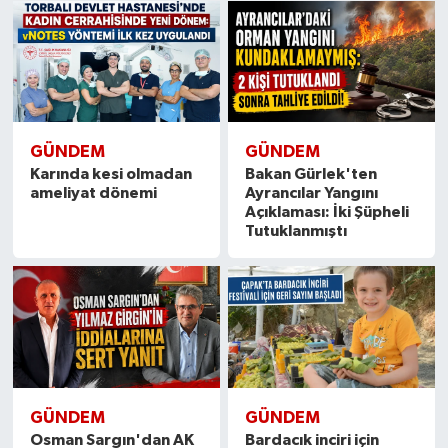
GÜNDEM
GÜNDEM
Karında kesi olmadan
Bakan Gürlek'ten
ameliyat dönemi
Ayrancılar Yangını
Açıklaması: İki Şüpheli
Tutuklanmıştı
GÜNDEM
GÜNDEM
Osman Sargın'dan AK
Bardacık inciri için