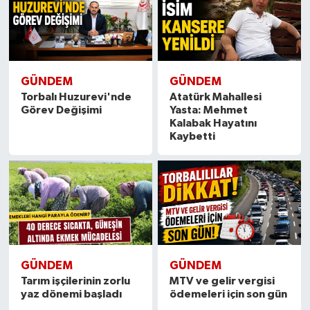
GÜNDEM
GÜNDEM
Torbalı Huzurevi'nde
Atatürk Mahallesi
Görev Değişimi
Yasta: Mehmet
Kalabak Hayatını
Kaybetti
GÜNDEM
GÜNDEM
Tarım işçilerinin zorlu
MTV ve gelir vergisi
yaz dönemi başladı
ödemeleri için son gün