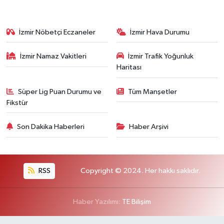
İzmir Nöbetçi Eczaneler
İzmir Hava Durumu
İzmir Namaz Vakitleri
İzmir Trafik Yoğunluk
Haritası
Süper Lig Puan Durumu ve
Tüm Manşetler
Fikstür
Son Dakika Haberleri
Haber Arşivi
RSS
Copyright © 2024. Her hakkı saklıdır.
Haber Yazılımı:
TE Bilişim