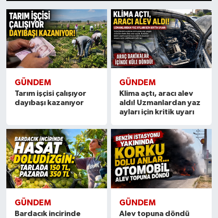
1
2
3
4
5
6
7
8
9
10
11
12
13
14
15
GÜNDEM
GÜNDEM
Tarım işçisi çalışıyor
Klima açtı, aracı alev
dayıbaşı kazanıyor
aldı! Uzmanlardan yaz
ayları için kritik uyarı
GÜNDEM
GÜNDEM
Bardacık incirinde
Alev topuna döndü