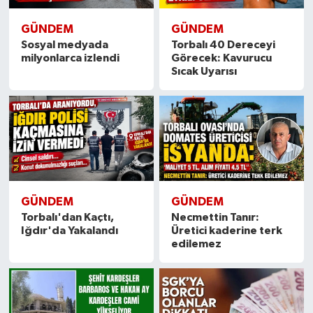
GÜNDEM
GÜNDEM
Sosyal medyada
Torbalı 40 Dereceyi
milyonlarca izlendi
Görecek: Kavurucu
Sıcak Uyarısı
GÜNDEM
GÜNDEM
Torbalı'dan Kaçtı,
Necmettin Tanır:
Iğdır'da Yakalandı
Üretici kaderine terk
edilemez