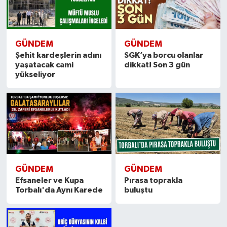
GÜNDEM
GÜNDEM
Şehit kardeşlerin adını
SGK’ya borcu olanlar
yaşatacak cami
dikkat! Son 3 gün
yükseliyor
GÜNDEM
GÜNDEM
Efsaneler ve Kupa
Pırasa toprakla
Torbalı'da Aynı Karede
buluştu