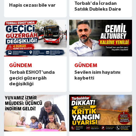
Torbalı'da İcradan
Hapis cezası bile var
Satılık Dubleks Daire
GÜNDEM
GÜNDEM
Torbalı ESHOT’unda
Sevilen isim hayatını
geçici güzergâh
kaybetti
değişikliği