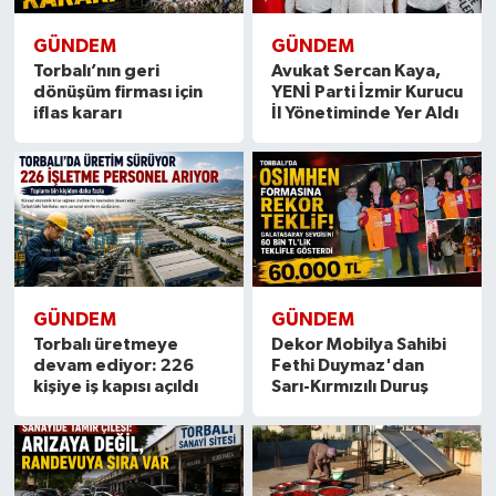
GÜNDEM
GÜNDEM
Torbalı’nın geri
Avukat Sercan Kaya,
dönüşüm firması için
YENİ Parti İzmir Kurucu
iflas kararı
İl Yönetiminde Yer Aldı
GÜNDEM
GÜNDEM
Torbalı üretmeye
Dekor Mobilya Sahibi
devam ediyor: 226
Fethi Duymaz'dan
kişiye iş kapısı açıldı
Sarı-Kırmızılı Duruş