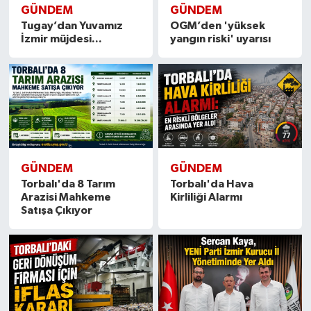
GÜNDEM
GÜNDEM
Tugay’dan Yuvamız
OGM’den 'yüksek
İzmir müjdesi...
yangın riski' uyarısı
GÜNDEM
GÜNDEM
Torbalı'da 8 Tarım
Torbalı'da Hava
Arazisi Mahkeme
Kirliliği Alarmı
Satışa Çıkıyor