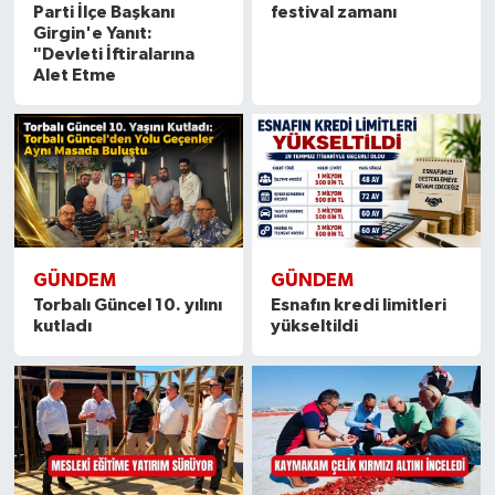
Parti İlçe Başkanı
festival zamanı
Girgin'e Yanıt:
"Devleti İftiralarına
Alet Etme
GÜNDEM
GÜNDEM
Torbalı Güncel 10. yılını
Esnafın kredi limitleri
kutladı
yükseltildi