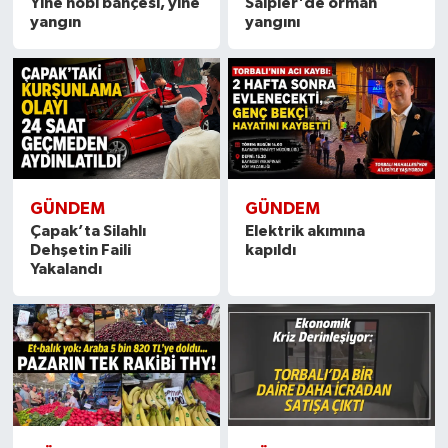
Yine hobi bahçesi, yine
Saipler'de orman
yangın
yangını
GÜNDEM
GÜNDEM
Çapak’ta Silahlı
Elektrik akımına
Dehşetin Faili
kapıldı
Yakalandı