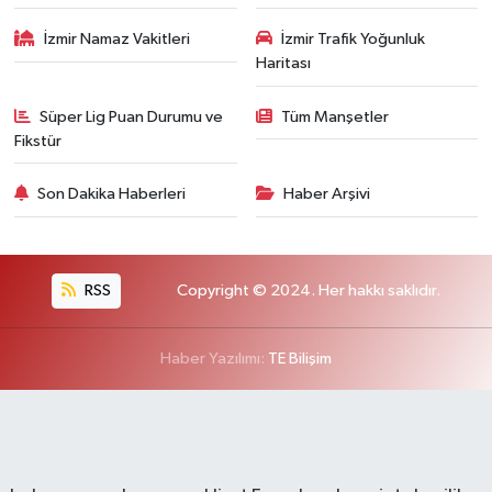
İzmir Namaz Vakitleri
İzmir Trafik Yoğunluk
Haritası
Süper Lig Puan Durumu ve
Tüm Manşetler
Fikstür
Son Dakika Haberleri
Haber Arşivi
RSS
Copyright © 2024. Her hakkı saklıdır.
Haber Yazılımı:
TE Bilişim