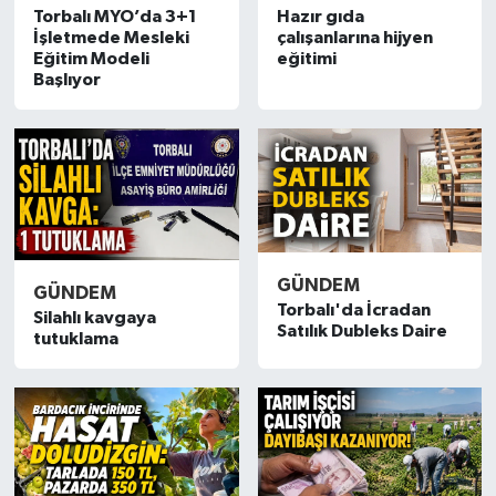
Torbalı MYO’da 3+1
Hazır gıda
İşletmede Mesleki
çalışanlarına hijyen
Eğitim Modeli
eğitimi
Başlıyor
GÜNDEM
GÜNDEM
Torbalı'da İcradan
Silahlı kavgaya
Satılık Dubleks Daire
tutuklama