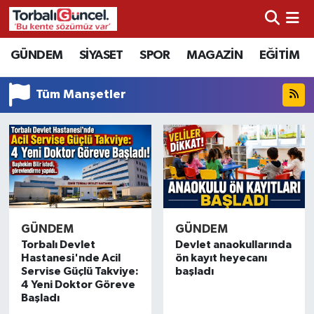
İzmir Nöbetçi Eczaneler
GÜNDEM
SİYASET
SPOR
MAGAZİN
EĞİTİM
İzmir Hava Durumu
Tüm Manşetler
İzmir Namaz Vakitleri
İzmir Trafik Yoğunluk Haritası
Süper Lig Puan Durumu ve Fikstür
GÜNDEM
GÜNDEM
Tüm Manşetler
Torbalı Devlet
Devlet anaokullarında
Hastanesi'nde Acil
ön kayıt heyecanı
Son Dakika Haberleri
Servise Güçlü Takviye:
başladı
4 Yeni Doktor Göreve
Başladı
Haber Arşivi