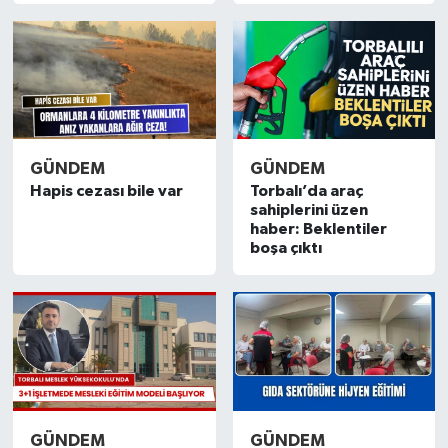
GÜNDEM
GÜNDEM
Hapis cezası bile var
Torbalı’da araç
sahiplerini üzen
haber: Beklentiler
boşa çıktı
GÜNDEM
GÜNDEM