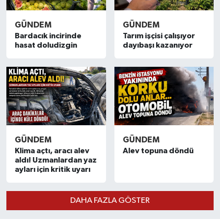
GÜNDEM
GÜNDEM
Bardacık incirinde
Tarım işçisi çalışıyor
hasat doludizgin
dayıbaşı kazanıyor
GÜNDEM
GÜNDEM
Klima açtı, aracı alev
Alev topuna döndü
aldı! Uzmanlardan yaz
ayları için kritik uyarı
DAHA FAZLA GÖSTER