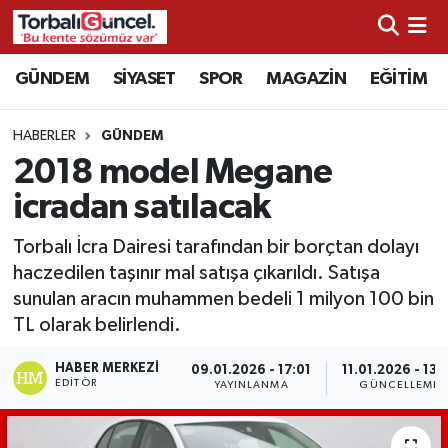
İzmir Nöbetçi Eczaneler
GÜNDEM
SİYASET
SPOR
MAGAZİN
EĞİTİM
İzmir Hava Durumu
HABERLER
GÜNDEM
2018 model Megane
İzmir Namaz Vakitleri
icradan satılacak
İzmir Trafik Yoğunluk Haritası
Torbalı İcra Dairesi tarafından bir borçtan dolayı
haczedilen taşınır mal satışa çıkarıldı. Satışa
Süper Lig Puan Durumu ve Fikstür
sunulan aracın muhammen bedeli 1 milyon 100 bin
TL olarak belirlendi.
Tüm Manşetler
HABER MERKEZI
09.01.2026 - 17:01
11.01.2026 - 13:
Son Dakika Haberleri
EDITÖR
YAYINLANMA
GÜNCELLEME
Haber Arşivi