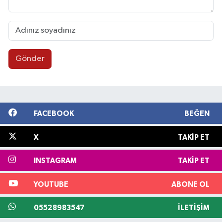
Gönder
FACEBOOK
BEĞEN
X
TAKIP ET
INSTAGRAM
TAKIP ET
YOUTUBE
ABONE OL
05528983547
İLETIŞIM