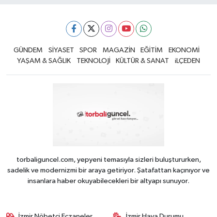
GÜNDEM
SİYASET
SPOR
MAGAZİN
EĞİTİM
EKONOMİ
YAŞAM & SAĞLIK
TEKNOLOJİ
KÜLTÜR & SANAT
iLÇEDEN
torbaliguncel.com, yepyeni temasıyla sizleri buluştururken,
sadelik ve modernizmi bir araya getiriyor. Şatafattan kaçınıyor ve
insanlara haber okuyabilecekleri bir altyapı sunuyor.
İzmir Nöbetçi Eczaneler
İzmir Hava Durumu