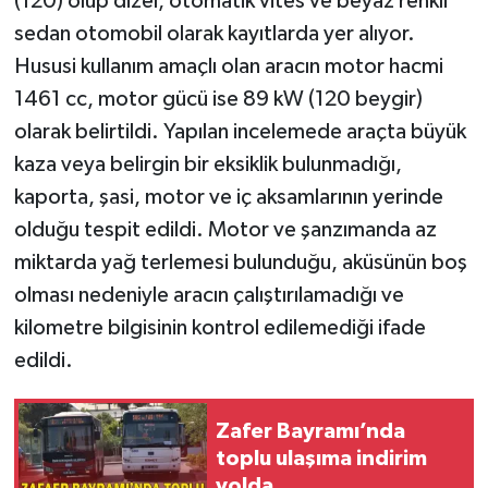
(120) olup dizel, otomatik vites ve beyaz renkli
sedan otomobil olarak kayıtlarda yer alıyor.
Hususi kullanım amaçlı olan aracın motor hacmi
1461 cc, motor gücü ise 89 kW (120 beygir)
olarak belirtildi. Yapılan incelemede araçta büyük
kaza veya belirgin bir eksiklik bulunmadığı,
kaporta, şasi, motor ve iç aksamlarının yerinde
olduğu tespit edildi. Motor ve şanzımanda az
miktarda yağ terlemesi bulunduğu, aküsünün boş
olması nedeniyle aracın çalıştırılamadığı ve
kilometre bilgisinin kontrol edilemediği ifade
edildi.
Zafer Bayramı’nda
toplu ulaşıma indirim
yolda