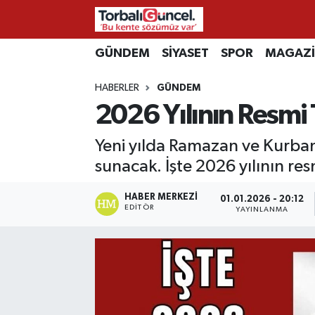
İzmir Nöbetçi Eczaneler
GÜNDEM
SİYASET
SPOR
MAGAZ
HABERLER
GÜNDEM
İzmir Hava Durumu
2026 Yılının Resmi T
İzmir Namaz Vakitleri
Yeni yılda Ramazan ve Kurban b
İzmir Trafik Yoğunluk Haritası
sunacak. İşte 2026 yılının res
Süper Lig Puan Durumu ve Fikstür
HABER MERKEZI
01.01.2026 - 20:12
EDITÖR
YAYINLANMA
Tüm Manşetler
Son Dakika Haberleri
Haber Arşivi