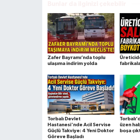
Bunlar da ilginizi çekebilir
Zafer Bayramı’nda toplu
Üreticid
ulaşıma indirim yolda
fabrikal
Torbalı Devlet
Torbalı’d
Hastanesi'nde Acil Servise
üzen hab
Güçlü Takviye: 4 Yeni Doktor
boşa çıkt
Göreve Başladı