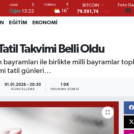
Foto Gal
DOLAR
°
16
Öğle
13:22
45,43620
0.02
EURO
İN
EĞİTİM
EKONOMİ
53,38690
0.19
STERLİN
61,60380
0.18
G.ALTIN
atil Takvimi Belli Oldu
6862,09000
0.19
BİST100
ayramları ile birlikte milli bayramlar topl
14.598,00
0
mi tatil günleri…
01.01.2026 - 20:30
1 DK
GÜNCELLEME
OKUNMA SÜRESI