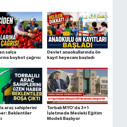
en salça
Devlet anaokullarında ön
arına boykot çağrısı
kayıt heyecanı başladı
a araç sahiplerini
Torbalı MYO’da 3+1
er: Beklentiler
İşletmede Mesleki Eğitim
ı
Modeli Başlıyor