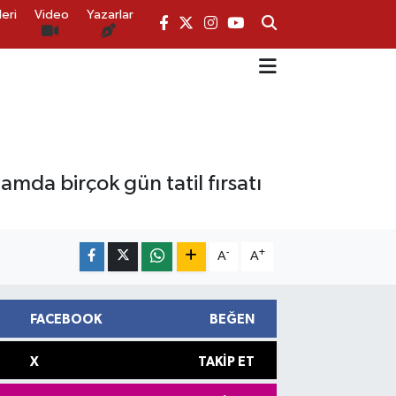
eri
Video
Yazarlar
amda birçok gün tatil fırsatı
-
+
A
A
FACEBOOK
BEĞEN
X
TAKIP ET