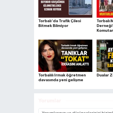
Torbalı'da Trafik Çilesi
Torbalı 
Bitmek Bilmiyor
Derneği
Komutanı
Torbalılı Irmak öğretmen
Dualar Z
davasında yeni gelişme
Yorumlar