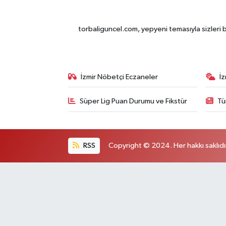
torbaliguncel.com, yepyeni temasıyla sizleri b
İzmir Nöbetçi Eczaneler
İ
Süper Lig Puan Durumu ve Fikstür
Tü
RSS
Copyright © 2024. Her hakkı saklıdı