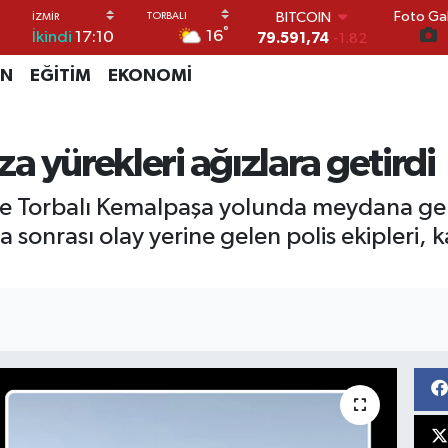
BITCOIN
Foto Gal
79.591,74
-1.82
°
16
İkindi
17:10
DOLAR
45,43620
0.02
İN
EĞİTİM
EKONOMİ
EURO
53,38690
0.19
STERLİN
aza yürekleri ağızlara getirdi
61,60380
0.18
G.ALTIN
6862,09000
0.19
 Torbalı Kemalpaşa yolunda meydana geldi
BİST100
a sonrası olay yerine gelen polis ekipleri, k
14.598,00
0