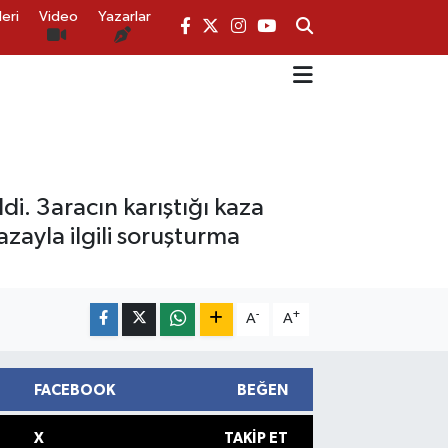
eri
Video
Yazarlar
. 3aracın karıştığı kaza
azayla ilgili soruşturma
-
+
A
A
FACEBOOK
BEĞEN
X
TAKIP ET