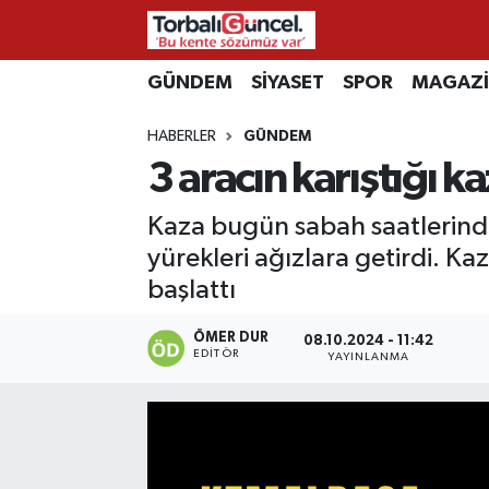
İzmir Nöbetçi Eczaneler
GÜNDEM
SİYASET
SPOR
MAGAZ
HABERLER
GÜNDEM
İzmir Hava Durumu
3 aracın karıştığı k
İzmir Namaz Vakitleri
Kaza bugün sabah saatlerinde
İzmir Trafik Yoğunluk Haritası
yürekleri ağızlara getirdi. Kaz
başlattı
Süper Lig Puan Durumu ve Fikstür
ÖMER DUR
08.10.2024 - 11:42
EDITÖR
YAYINLANMA
Tüm Manşetler
Son Dakika Haberleri
Haber Arşivi