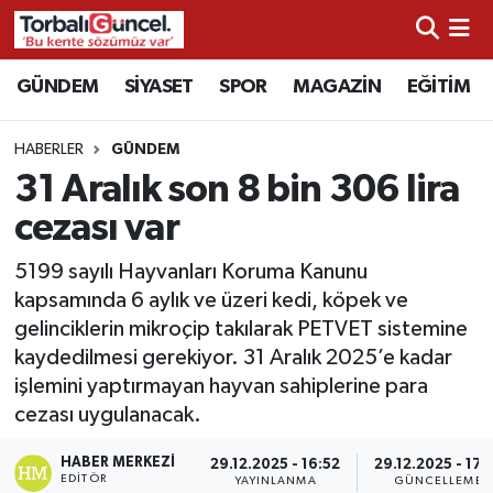
İzmir Nöbetçi Eczaneler
GÜNDEM
SİYASET
SPOR
MAGAZİN
EĞİTİM
İzmir Hava Durumu
HABERLER
GÜNDEM
31 Aralık son 8 bin 306 lira
İzmir Namaz Vakitleri
cezası var
İzmir Trafik Yoğunluk Haritası
5199 sayılı Hayvanları Koruma Kanunu
kapsamında 6 aylık ve üzeri kedi, köpek ve
Süper Lig Puan Durumu ve Fikstür
gelinciklerin mikroçip takılarak PETVET sistemine
kaydedilmesi gerekiyor. 31 Aralık 2025’e kadar
Tüm Manşetler
işlemini yaptırmayan hayvan sahiplerine para
cezası uygulanacak.
Son Dakika Haberleri
HABER MERKEZI
29.12.2025 - 16:52
29.12.2025 - 17:
Haber Arşivi
EDITÖR
YAYINLANMA
GÜNCELLEME