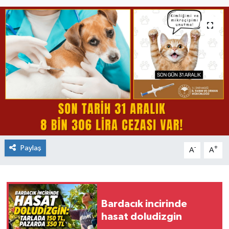
Paylaş
-
+
A
A
Bardacık incirinde
hasat doludizgin