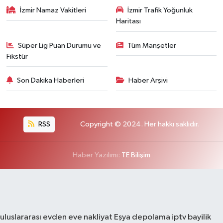
İzmir Namaz Vakitleri
İzmir Trafik Yoğunluk
Haritası
Süper Lig Puan Durumu ve
Tüm Manşetler
Fikstür
Son Dakika Haberleri
Haber Arşivi
RSS
Copyright © 2024. Her hakkı saklıdır.
Haber Yazılımı:
TE Bilişim
uluslararası evden eve nakliyat
Eşya depolama
iptv bayilik