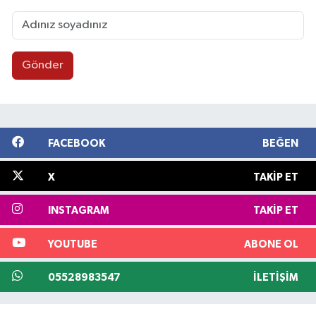
Gönder
FACEBOOK
BEĞEN
X
TAKIP ET
INSTAGRAM
TAKIP ET
YOUTUBE
ABONE OL
05528983547
İLETIŞIM