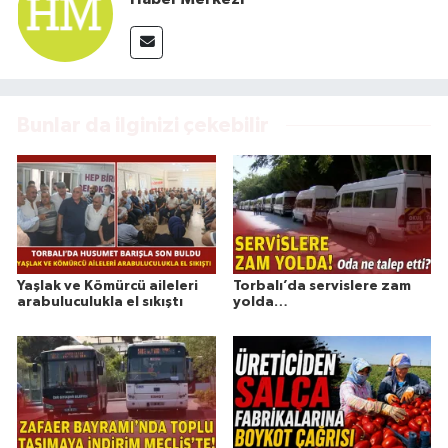
Bunlar da ilginizi çekebilir
Yaşlak ve Kömürcü aileleri
Torbalı’da servislere zam
arabuluculukla el sıkıştı
yolda…