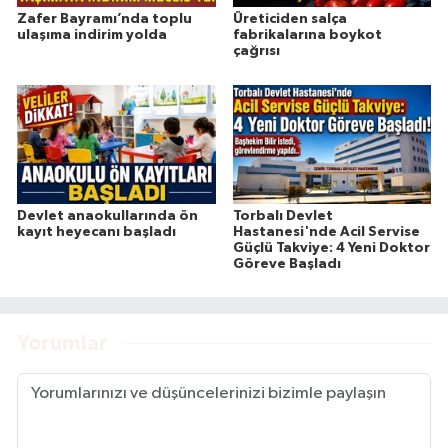
Zafer Bayramı’nda toplu
Üreticiden salça
ulaşıma indirim yolda
fabrikalarına boykot
çağrısı
Devlet anaokullarında ön
Torbalı Devlet
kayıt heyecanı başladı
Hastanesi'nde Acil Servise
Güçlü Takviye: 4 Yeni Doktor
Göreve Başladı
Yorumlar