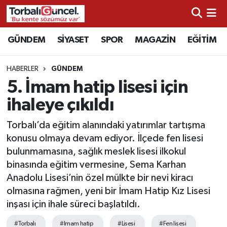
İzmir Nöbetçi Eczaneler
GÜNDEM
SİYASET
SPOR
MAGAZİN
EĞİTİM
İzmir Hava Durumu
HABERLER
GÜNDEM
5. İmam hatip lisesi için
İzmir Namaz Vakitleri
ihaleye çıkıldı
İzmir Trafik Yoğunluk Haritası
Torbalı’da eğitim alanındaki yatırımlar tartışma
konusu olmaya devam ediyor. İlçede fen lisesi
Süper Lig Puan Durumu ve Fikstür
bulunmamasına, sağlık meslek lisesi ilkokul
binasında eğitim vermesine, Sema Karhan
Tüm Manşetler
Anadolu Lisesi’nin özel mülkte bir nevi kiracı
olmasına rağmen, yeni bir İmam Hatip Kız Lisesi
Son Dakika Haberleri
inşası için ihale süreci başlatıldı.
Haber Arşivi
#Torbalı
#Imam hatip
#Lisesi
#Fen lisesi