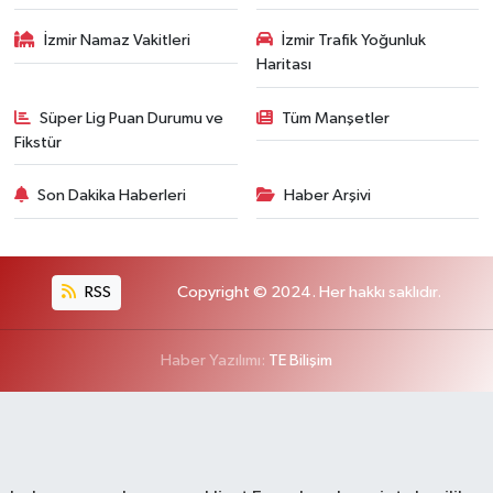
İzmir Namaz Vakitleri
İzmir Trafik Yoğunluk
Haritası
Süper Lig Puan Durumu ve
Tüm Manşetler
Fikstür
Son Dakika Haberleri
Haber Arşivi
RSS
Copyright © 2024. Her hakkı saklıdır.
Haber Yazılımı:
TE Bilişim