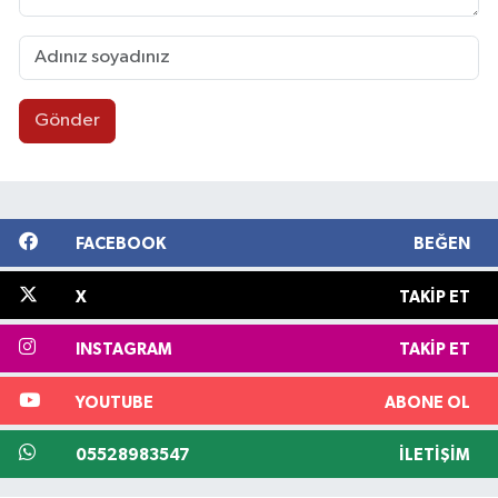
Gönder
FACEBOOK
BEĞEN
X
TAKIP ET
INSTAGRAM
TAKIP ET
YOUTUBE
ABONE OL
05528983547
İLETIŞIM