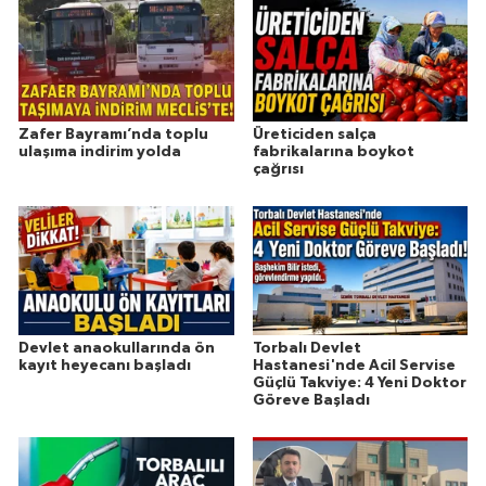
Zafer Bayramı’nda toplu
Üreticiden salça
ulaşıma indirim yolda
fabrikalarına boykot
çağrısı
Devlet anaokullarında ön
Torbalı Devlet
kayıt heyecanı başladı
Hastanesi'nde Acil Servise
Güçlü Takviye: 4 Yeni Doktor
Göreve Başladı