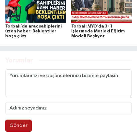
Torbalı’da araç sahiplerini
Torbalı MYO’da 3+1
üzen haber: Beklentiler
İşletmede Mesleki Eğitim
boşa çıktı
Modeli Başlıyor
Yorumlar
Gönder