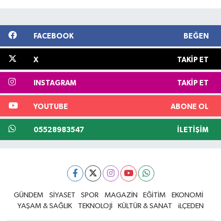
FACEBOOK
BEĞEN
X
TAKIP ET
INSTAGRAM
TAKIP ET
YOUTUBE
ABONE OL
05528983547
İLETIŞIM
GÜNDEM
SİYASET
SPOR
MAGAZİN
EĞİTİM
EKONOMİ
YAŞAM & SAĞLIK
TEKNOLOJİ
KÜLTÜR & SANAT
iLÇEDEN