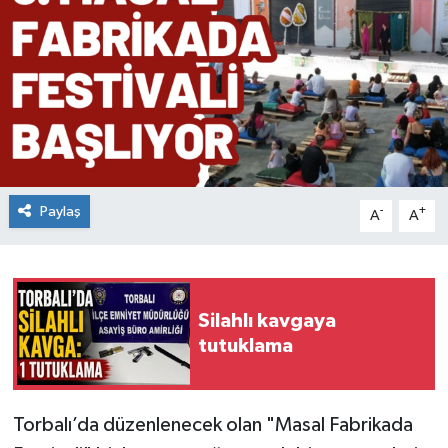
Paylaş
-
+
A
A
Silahlı kavgaya
tutuklama
Torbalı’da düzenlenecek olan "Masal Fabrikada