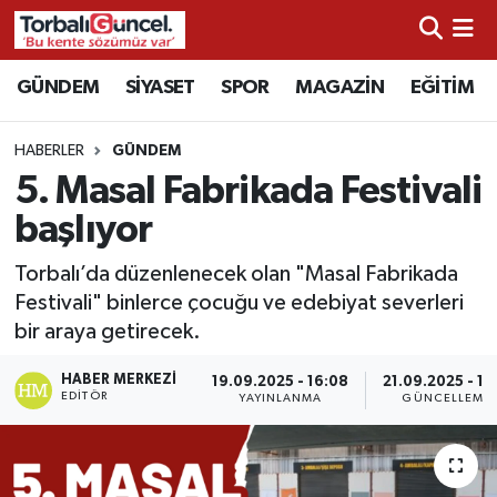
İzmir Nöbetçi Eczaneler
GÜNDEM
SİYASET
SPOR
MAGAZİN
EĞİTİM
İzmir Hava Durumu
HABERLER
GÜNDEM
5. Masal Fabrikada Festivali
İzmir Namaz Vakitleri
başlıyor
İzmir Trafik Yoğunluk Haritası
Torbalı’da düzenlenecek olan "Masal Fabrikada
Festivali" binlerce çocuğu ve edebiyat severleri
Süper Lig Puan Durumu ve Fikstür
bir araya getirecek.
Tüm Manşetler
HABER MERKEZI
19.09.2025 - 16:08
21.09.2025 - 11:
EDITÖR
YAYINLANMA
GÜNCELLEME
Son Dakika Haberleri
Haber Arşivi