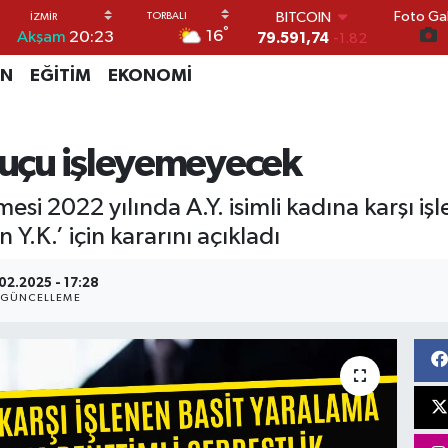
Foto Gal
BITCOIN
°
16
Akşam
20:23
79.591,74
-1.82
DOLAR
İN
EĞİTİM
EKONOMİ
45,43620
0.02
EURO
53,38690
0.19
STERLİN
 suçu işleyemeyecek
61,60380
0.18
G.ALTIN
esi 2022 yılında A.Y. isimli kadına karşı i
6862,09000
0.19
BİST100
Y.K.’ için kararını açıkladı
14.598,00
0
.02.2025 - 17:28
GÜNCELLEME