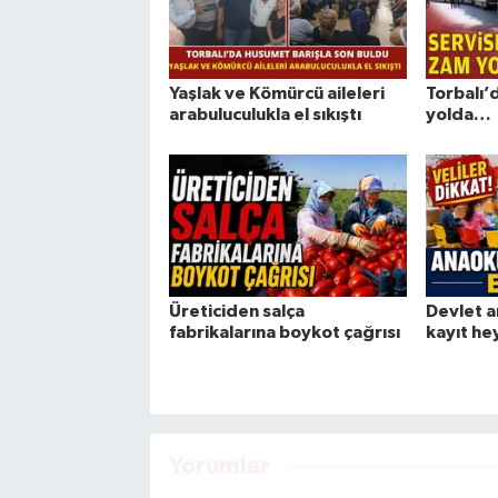
Yaşlak ve Kömürcü aileleri
Torbalı’
arabuluculukla el sıkıştı
yolda…
Üreticiden salça
Devlet a
fabrikalarına boykot çağrısı
kayıt he
Yorumlar