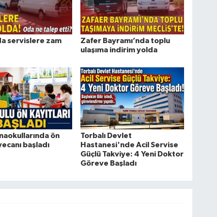
da servislere zam
Zafer Bayramı’nda toplu
ulaşıma indirim yolda
naokullarında ön
Torbalı Devlet
yecanı başladı
Hastanesi'nde Acil Servise
Güçlü Takviye: 4 Yeni Doktor
Göreve Başladı