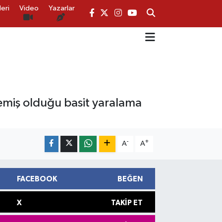
eri
Video
Yazarlar
şlemiş olduğu basit yaralama
-
+
A
A
FACEBOOK
BEĞEN
X
TAKIP ET