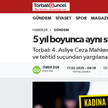
İzmir Nöbetçi Eczaneler
GÜNDEM
SİYASET
SPOR
MAGAZ
HABERLER
GÜNDEM
İzmir Hava Durumu
5 yıl boyunca aynı
İzmir Namaz Vakitleri
Torbalı 4. Asliye Ceza Mahkem
İzmir Trafik Yoğunluk Haritası
ve tehtid suçundan yargılanan 
Süper Lig Puan Durumu ve Fikstür
ÖMER DUR
17.02.2025 - 08:18
17
EDITÖR
YAYINLANMA
Tüm Manşetler
Son Dakika Haberleri
Haber Arşivi