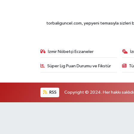
torbaliguncel.com, yepyeni temasıyla sizleri b
İzmir Nöbetçi Eczaneler
İ
Süper Lig Puan Durumu ve Fikstür
Tü
RSS
Copyright © 2024. Her hakkı saklıdı