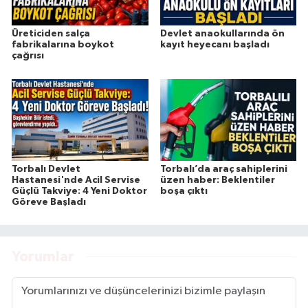
Üreticiden salça
Devlet anaokullarında ön
fabrikalarına boykot
kayıt heyecanı başladı
çağrısı
Torbalı Devlet
Torbalı’da araç sahiplerini
Hastanesi'nde Acil Servise
üzen haber: Beklentiler
Güçlü Takviye: 4 Yeni Doktor
boşa çıktı
Göreve Başladı
Yorumlar