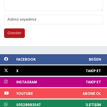
Gönder
FACEBOOK
BEĞEN
X
TAKIP ET
INSTAGRAM
TAKIP ET
YOUTUBE
ABONE OL
05528983547
İLETIŞIM