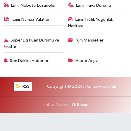
İzmir Nöbetçi Eczaneler
İzmir Hava Durumu
İzmir Namaz Vakitleri
İzmir Trafik Yoğunluk
Haritası
Süper Lig Puan Durumu ve
Tüm Manşetler
Fikstür
Son Dakika Haberleri
Haber Arşivi
RSS
Copyright © 2024. Her hakkı saklıdır.
Haber Yazılımı:
TE Bilişim