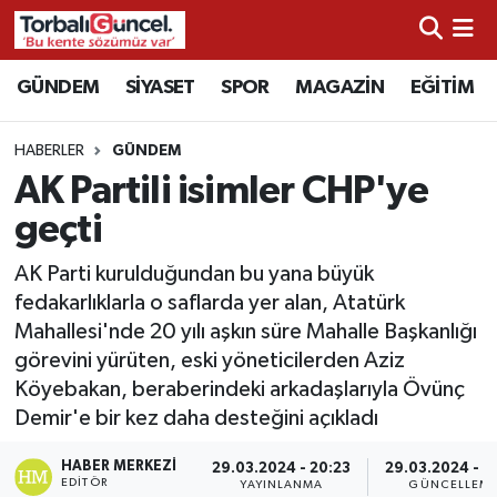
İzmir Nöbetçi Eczaneler
GÜNDEM
SİYASET
SPOR
MAGAZİN
EĞİTİM
İzmir Hava Durumu
HABERLER
GÜNDEM
AK Partili isimler CHP'ye
İzmir Namaz Vakitleri
geçti
İzmir Trafik Yoğunluk Haritası
AK Parti kurulduğundan bu yana büyük
fedakarlıklarla o saflarda yer alan, Atatürk
Süper Lig Puan Durumu ve Fikstür
Mahallesi'nde 20 yılı aşkın süre Mahalle Başkanlığı
görevini yürüten, eski yöneticilerden Aziz
Tüm Manşetler
Köyebakan, beraberindeki arkadaşlarıyla Övünç
Demir'e bir kez daha desteğini açıkladı
Son Dakika Haberleri
HABER MERKEZI
29.03.2024 - 20:23
29.03.2024 - 2
Haber Arşivi
EDITÖR
YAYINLANMA
GÜNCELLEM