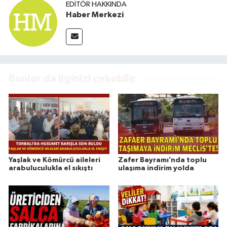
EDITÖR HAKKINDA
Haber Merkezi
Bunlar da ilginizi çekebilir
Yaşlak ve Kömürcü aileleri
Zafer Bayramı’nda toplu
arabuluculukla el sıkıştı
ulaşıma indirim yolda