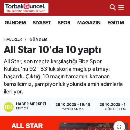
İzmir Nöbetçi Eczaneler
GÜNDEM
SİYASET
SPOR
MAGAZİN
EĞİTİM
İzmir Hava Durumu
HABERLER
GÜNDEM
All Star 10'da 10 yaptı
İzmir Namaz Vakitleri
All Star, son maçta karşılaştığı Fiba Spor
İzmir Trafik Yoğunluk Haritası
Kulübü'nü 92 - 83'lük skorla mağlup etmeyi
başardı. Çıktığı 10 maçın tamamını kazanan
Süper Lig Puan Durumu ve Fikstür
temsilcimiz, şampiyonluk yolunda emin adımlarla
ilerliyor.
Tüm Manşetler
HABER MERKEZI
28.10.2025 - 19:48
29.10.2025 - 15:
EDITÖR
YAYINLANMA
GÜNCELLEME
Son Dakika Haberleri
Haber Arşivi