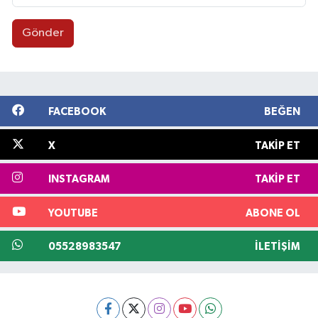
Gönder
FACEBOOK
BEĞEN
X
TAKIP ET
INSTAGRAM
TAKIP ET
YOUTUBE
ABONE OL
05528983547
İLETIŞIM