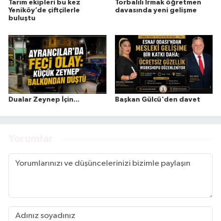
Tarım ekipleri bu kez
Torbalılı Irmak öğretmen
Yeniköy’de çiftçilerle
davasında yeni gelişme
buluştu
Dualar Zeynep İçin...
Başkan Gülcü'den davet
Yorumlar