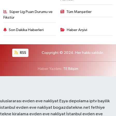
Süper Lig Puan Durumu ve
Tüm Manşetler
Fikstür
Son Dakika Haberleri
Haber Arşivi
RSS
Copyright © 2024. Her hakkı saklıdır.
Haber Yazılımı:
TE Bilişim
uluslararası evden eve nakliyat
Eşya depolama
iptv bayilik
istanbul evden eve nakliyat
bogazdatekne.net
fethiye
tekne kiralama
evden eve nakliyat
İstanbul evden eve