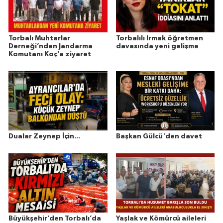
Torbalı Muhtarlar
Torbalılı Irmak öğretmen
Derneği’nden Jandarma
davasında yeni gelişme
Komutanı Koç’a ziyaret
Dualar Zeynep İçin...
Başkan Gülcü'den davet
Büyükşehir’den Torbalı’da
Yaşlak ve Kömürcü aileleri