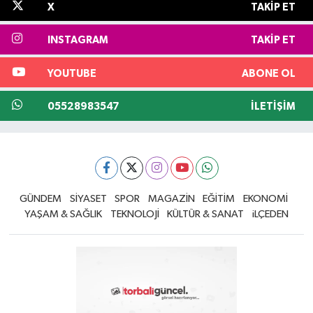
X
TAKIP ET
INSTAGRAM
TAKIP ET
YOUTUBE
ABONE OL
05528983547
İLETIŞIM
GÜNDEM
SİYASET
SPOR
MAGAZİN
EĞİTİM
EKONOMİ
YAŞAM & SAĞLIK
TEKNOLOJİ
KÜLTÜR & SANAT
iLÇEDEN