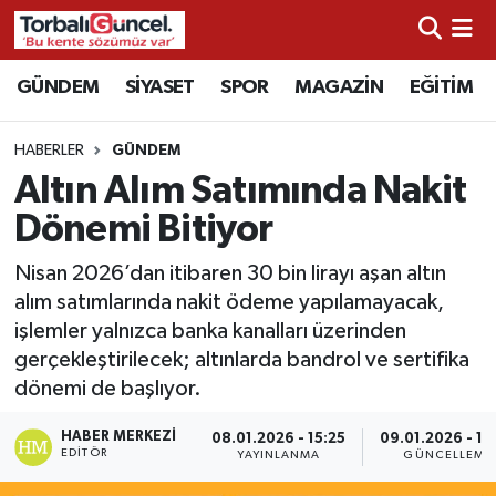
İzmir Nöbetçi Eczaneler
GÜNDEM
SİYASET
SPOR
MAGAZİN
EĞİTİM
İzmir Hava Durumu
HABERLER
GÜNDEM
Altın Alım Satımında Nakit
İzmir Namaz Vakitleri
Dönemi Bitiyor
İzmir Trafik Yoğunluk Haritası
Nisan 2026’dan itibaren 30 bin lirayı aşan altın
alım satımlarında nakit ödeme yapılamayacak,
Süper Lig Puan Durumu ve Fikstür
işlemler yalnızca banka kanalları üzerinden
gerçekleştirilecek; altınlarda bandrol ve sertifika
Tüm Manşetler
dönemi de başlıyor.
Son Dakika Haberleri
HABER MERKEZI
08.01.2026 - 15:25
09.01.2026 - 10
EDITÖR
YAYINLANMA
GÜNCELLEME
Haber Arşivi