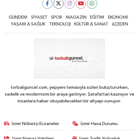
GÜNDEM
SİYASET
SPOR
MAGAZİN
EĞİTİM
EKONOMİ
YAŞAM & SAĞLIK
TEKNOLOJİ
KÜLTÜR & SANAT
iLÇEDEN
torbaliguncel.com, yepyeni temasıyla sizleri buluştururken,
sadelik ve modernizmi bir araya getiriyor. Şatafattan kaçınıyor ve
insanlara haber okuyabilecekleri bir altyapı sunuyor.
İzmir Nöbetçi Eczaneler
İzmir Hava Durumu
İzmir Namaz Vakitleri
İzmir Trafik Yoğunluk