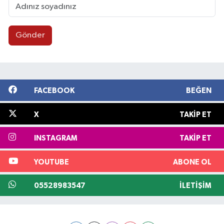
Gönder
FACEBOOK
BEĞEN
X
TAKIP ET
INSTAGRAM
TAKIP ET
YOUTUBE
ABONE OL
05528983547
İLETIŞIM