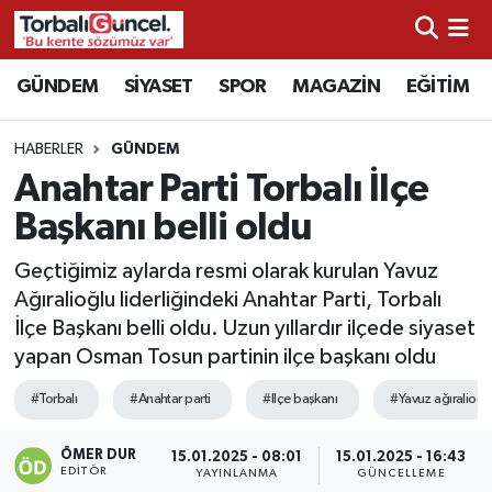
İzmir Nöbetçi Eczaneler
GÜNDEM
SİYASET
SPOR
MAGAZİN
EĞİTİM
İzmir Hava Durumu
HABERLER
GÜNDEM
Anahtar Parti Torbalı İlçe
İzmir Namaz Vakitleri
Başkanı belli oldu
İzmir Trafik Yoğunluk Haritası
Geçtiğimiz aylarda resmi olarak kurulan Yavuz
Ağıralioğlu liderliğindeki Anahtar Parti, Torbalı
Süper Lig Puan Durumu ve Fikstür
İlçe Başkanı belli oldu. Uzun yıllardır ilçede siyaset
yapan Osman Tosun partinin ilçe başkanı oldu
Tüm Manşetler
#Torbalı
#Anahtar parti
#Ilçe başkanı
#Yavuz ağıralioğl
Son Dakika Haberleri
ÖMER DUR
15.01.2025 - 08:01
15.01.2025 - 16:43
EDITÖR
Haber Arşivi
YAYINLANMA
GÜNCELLEME