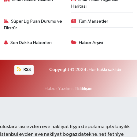
Haritası
Süper Lig Puan Durumu ve
Tüm Manşetler
Fikstür
Son Dakika Haberleri
Haber Arşivi
RSS
Copyright © 2024. Her hakkı saklıdır.
Haber Yazılımı:
TE Bilişim
uluslararası evden eve nakliyat
Eşya depolama
iptv bayilik
istanbul evden eve nakliyat
bogazdatekne.net
fethiye