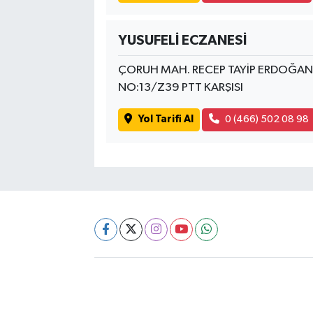
YUSUFELİ ECZANESİ
ÇORUH MAH. RECEP TAYİP ERDOĞAN 
NO:13/Z39 PTT KARŞISI
Yol Tarifi Al
0 (466) 502 08 98