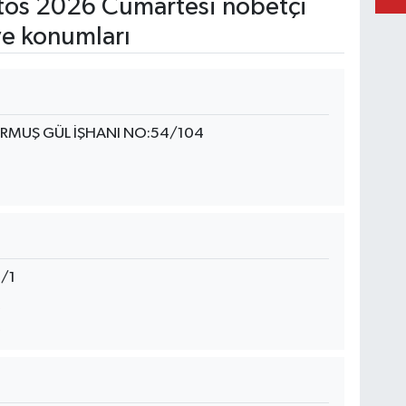
os 2026 Cumartesi nöbetçi
ve konumları
RMUŞ GÜL İŞHANI NO:54/104
9/1