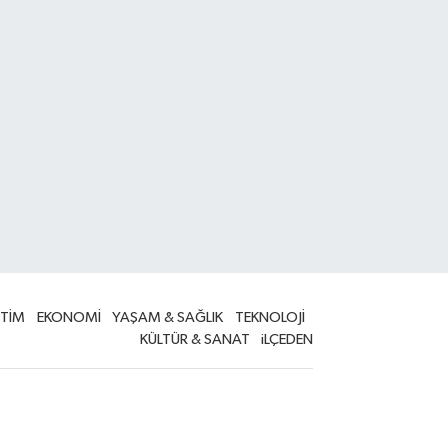
İTİM
EKONOMİ
YAŞAM & SAĞLIK
TEKNOLOJİ
KÜLTÜR & SANAT
iLÇEDEN