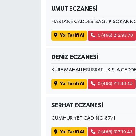
UMUT ECZANESİ
HASTANE CADDESİ SAĞLIK SOKAK NO:6
Yol Tarifi Al
0 (466) 212 93 70
DENİZ ECZANESİ
KÜRE MAHALLESİ İSRAFİL KIŞLA CEDD
Yol Tarifi Al
0 (466) 711 43 45
SERHAT ECZANESİ
CUMHURİYET CAD. NO:87/1
Yol Tarifi Al
0 (466) 517 10 43