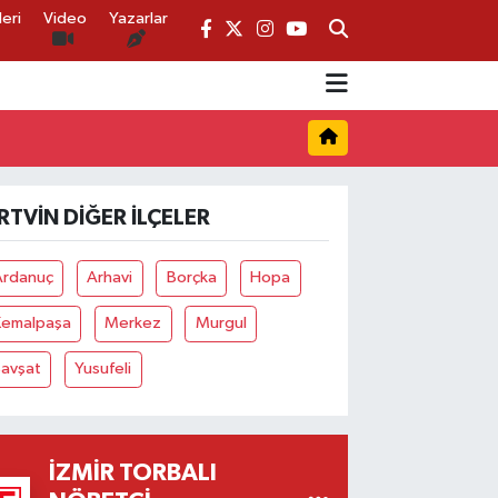
eri
Video
Yazarlar
RTVIN DIĞER İLÇELER
Ardanuç
Arhavi
Borçka
Hopa
Kemalpaşa
Merkez
Murgul
Şavşat
Yusufeli
İZMIR TORBALI