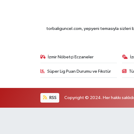
torbaliguncel.com, yepyeni temasıyla sizleri b
İzmir Nöbetçi Eczaneler
İ
Süper Lig Puan Durumu ve Fikstür
Tü
RSS
Copyright © 2024. Her hakkı saklıdı