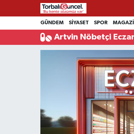
İzmir Nöbetçi Eczaneler
GÜNDEM
SİYASET
SPOR
MAGAZ
Artvin Nöbetçi Ecza
İzmir Hava Durumu
İzmir Namaz Vakitleri
İzmir Trafik Yoğunluk Haritası
Süper Lig Puan Durumu ve Fikstür
Tüm Manşetler
Son Dakika Haberleri
Haber Arşivi