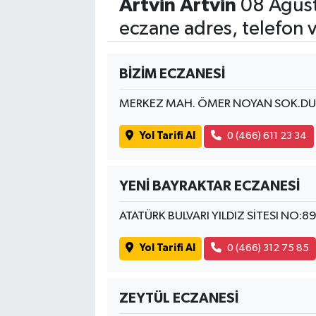
Artvin Artvin
08 Ağust
eczane adres, telefon 
BİZİM ECZANESİ
MERKEZ MAH. ÖMER NOYAN SOK.DU
Yol Tarifi Al
0 (466) 611 23 34
YENİ BAYRAKTAR ECZANESİ
ATATÜRK BULVARI YILDIZ SİTESI NO:8
Yol Tarifi Al
0 (466) 312 75 85
ZEYTÜL ECZANESİ