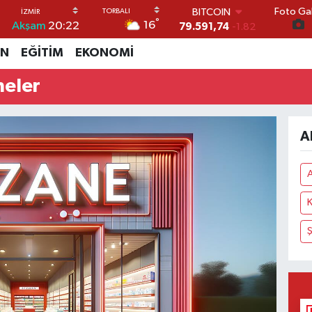
Foto Gal
DOLAR
°
16
Akşam
20:22
45,43620
0.02
EURO
İN
EĞİTİM
EKONOMİ
53,38690
0.19
STERLİN
neler
61,60380
0.18
G.ALTIN
6862,09000
0.19
BİST100
A
14.598,00
0
BITCOIN
79.591,74
-1.82