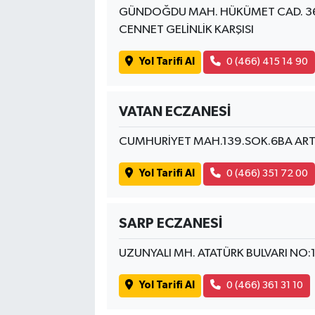
GÜNDOĞDU MAH. HÜKÜMET CAD. 3
CENNET GELİNLİK KARŞISI
Yol Tarifi Al
0 (466) 415 14 90
VATAN ECZANESİ
CUMHURİYET MAH.139.SOK.6BA ARTV
Yol Tarifi Al
0 (466) 351 72 00
SARP ECZANESİ
UZUNYALI MH. ATATÜRK BULVARI NO:
Yol Tarifi Al
0 (466) 361 31 10