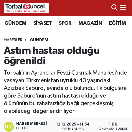
İzmir Nöbetçi Eczaneler
GÜNDEM
SİYASET
SPOR
MAGAZİN
EĞİTİM
İzmir Hava Durumu
HABERLER
GÜNDEM
Astım hastası olduğu
İzmir Namaz Vakitleri
öğrenildi
İzmir Trafik Yoğunluk Haritası
Torbalı’nın Ayrancılar Fevzi Çakmak Mahallesi’nde
yaşayan Türkmenistan uyruklu 43 yaşındaki
Süper Lig Puan Durumu ve Fikstür
Azizbek Saburo, evinde ölü bulundu. İlk bulgulara
göre Saburo’nun astım hastası olduğu ve
Tüm Manşetler
ölümünün bu rahatsızlığa bağlı gerçekleşmiş
olabileceği değerlendiriliyor
Son Dakika Haberleri
HABER MERKEZI
12.12.2025 - 11:54
1 DK
Haber Arşivi
EDITÖR
YAYINLANMA
OKUNMA SÜRESI