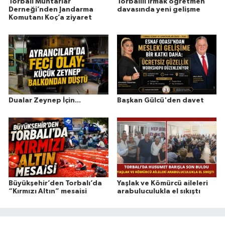
Torbalı Muhtarlar
Torbalılı Irmak öğretmen
Derneği’nden Jandarma
davasında yeni gelişme
Komutanı Koç’a ziyaret
Dualar Zeynep İçin...
Başkan Gülcü'den davet
Büyükşehir’den Torbalı’da
Yaşlak ve Kömürcü aileleri
“Kırmızı Altın” mesaisi
arabuluculukla el sıkıştı