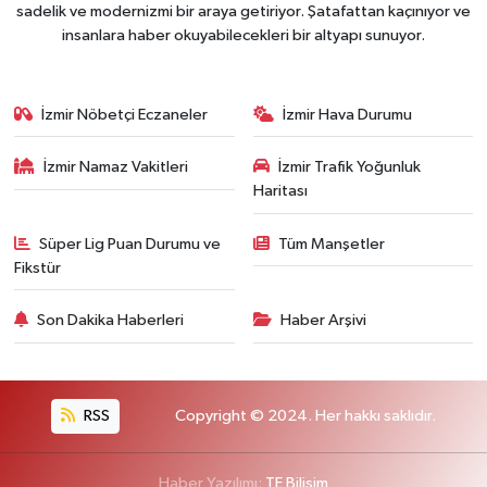
sadelik ve modernizmi bir araya getiriyor. Şatafattan kaçınıyor ve
insanlara haber okuyabilecekleri bir altyapı sunuyor.
İzmir Nöbetçi Eczaneler
İzmir Hava Durumu
İzmir Namaz Vakitleri
İzmir Trafik Yoğunluk
Haritası
Süper Lig Puan Durumu ve
Tüm Manşetler
Fikstür
Son Dakika Haberleri
Haber Arşivi
RSS
Copyright © 2024. Her hakkı saklıdır.
Haber Yazılımı:
TE Bilişim