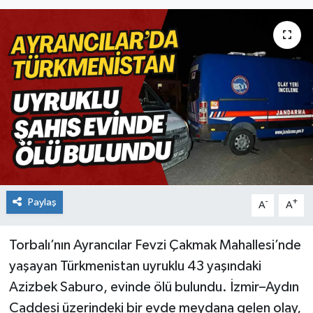
Paylaş
-
+
A
A
Torbalı’nın Ayrancılar Fevzi Çakmak Mahallesi’nde
yaşayan Türkmenistan uyruklu 43 yaşındaki
Azizbek Saburo, evinde ölü bulundu. İzmir–Aydın
Caddesi üzerindeki bir evde meydana gelen olay,