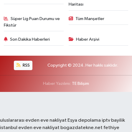
Haritası
Süper Lig Puan Durumu ve
Tüm Manşetler
Fikstür
Son Dakika Haberleri
Haber Arşivi
RSS
Copyright © 2024. Her hakkı saklıdır.
Haber Yazılımı:
TE Bilişim
uluslararası evden eve nakliyat
Eşya depolama
iptv bayilik
istanbul evden eve nakliyat
bogazdatekne.net
fethiye