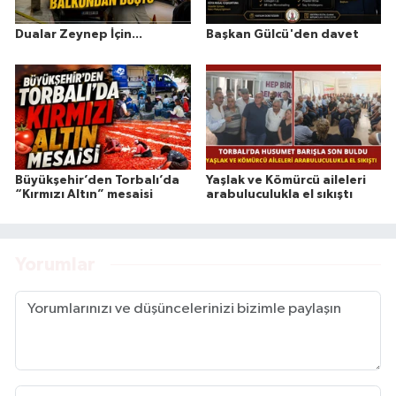
Dualar Zeynep İçin...
Başkan Gülcü'den davet
Büyükşehir’den Torbalı’da
Yaşlak ve Kömürcü aileleri
“Kırmızı Altın” mesaisi
arabuluculukla el sıkıştı
Yorumlar