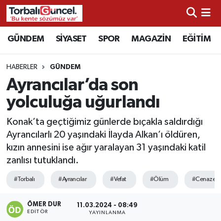
İzmir Nöbetçi Eczaneler
GÜNDEM
SİYASET
SPOR
MAGAZİN
EĞİTİM
İzmir Hava Durumu
HABERLER
GÜNDEM
Ayrancılar’da son
İzmir Namaz Vakitleri
yolculuğa uğurlandı
İzmir Trafik Yoğunluk Haritası
Konak’ta geçtiğimiz günlerde bıçakla saldırdığı
Ayrancılarlı 20 yaşındaki İlayda Alkan’ı öldüren,
Süper Lig Puan Durumu ve Fikstür
kızın annesini ise ağır yaralayan 31 yaşındaki katil
zanlısı tutuklandı.
Tüm Manşetler
#Torbalı
#Ayrancılar
#Vefat
#Ölüm
#Cenaze
Son Dakika Haberleri
ÖMER DUR
11.03.2024 - 08:49
EDITÖR
Haber Arşivi
YAYINLANMA