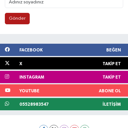
Gönder
FACEBOOK
BEĞEN
X
TAKIP ET
INSTAGRAM
TAKIP ET
YOUTUBE
ABONE OL
05528983547
İLETIŞIM