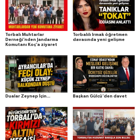
Torbalı Muhtarlar
Torbalılı Irmak öğretmen
Derneği’nden Jandarma
davasında yeni gelişme
Komutanı Koç’a ziyaret
Dualar Zeynep İçin...
Başkan Gülcü'den davet