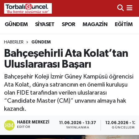
İzmir Nöbetçi Eczaneler
GÜNDEM
SİYASET
SPOR
MAGAZİN
EĞİTİM
İzmir Hava Durumu
HABERLER
GÜNDEM
Bahçeşehirli Ata Kolat’tan
İzmir Namaz Vakitleri
Uluslararası Başarı
İzmir Trafik Yoğunluk Haritası
Bahçeşehir Koleji İzmir Güney Kampüsü öğrencisi
Ata Kolat, dünya satrancının en önemli kuruluşu
Süper Lig Puan Durumu ve Fikstür
olan FIDE tarafından verilen uluslararası
“Candidate Master (CM)” unvanını almaya hak
Tüm Manşetler
kazandı.
Son Dakika Haberleri
HABER MERKEZI
11.06.2026 - 13:37
12.06.2026 - 12:
EDITÖR
YAYINLANMA
GÜNCELLEME
Haber Arşivi