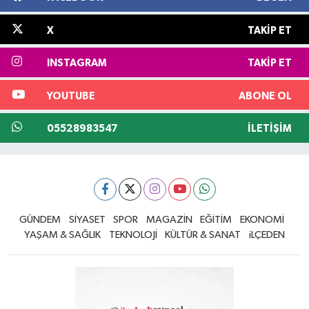
X
TAKIP ET
INSTAGRAM
TAKIP ET
YOUTUBE
ABONE OL
05528983547
İLETIŞIM
GÜNDEM
SİYASET
SPOR
MAGAZİN
EĞİTİM
EKONOMİ
YAŞAM & SAĞLIK
TEKNOLOJİ
KÜLTÜR & SANAT
iLÇEDEN