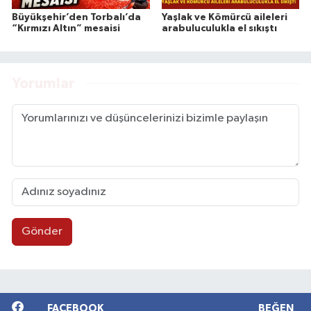
Büyükşehir’den Torbalı’da
Yaşlak ve Kömürcü aileleri
“Kırmızı Altın” mesaisi
arabuluculukla el sıkıştı
Yorumlar
Gönder
FACEBOOK
BEĞEN