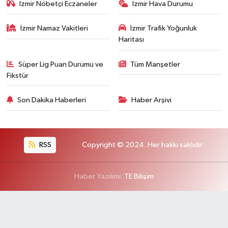
İzmir Nöbetçi Eczaneler
İzmir Hava Durumu
İzmir Namaz Vakitleri
İzmir Trafik Yoğunluk
Haritası
Süper Lig Puan Durumu ve
Tüm Manşetler
Fikstür
Son Dakika Haberleri
Haber Arşivi
RSS
Copyright © 2024. Her hakkı saklıdır.
Haber Yazılımı:
TE Bilişim