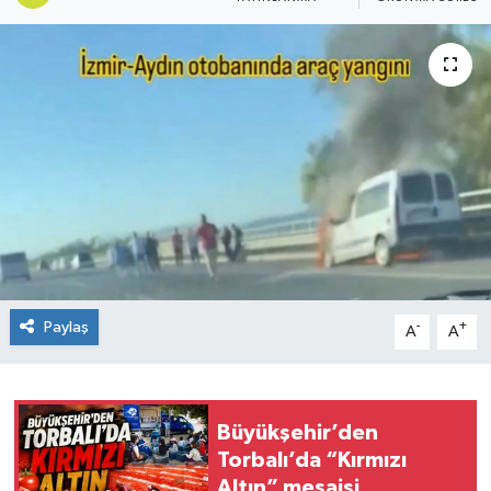
Paylaş
-
+
A
A
Büyükşehir’den
Torbalı’da “Kırmızı
Altın” mesaisi