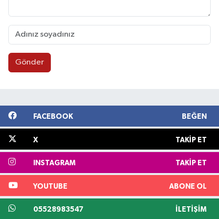
Gönder
FACEBOOK
BEĞEN
X
TAKIP ET
INSTAGRAM
TAKIP ET
YOUTUBE
ABONE OL
05528983547
İLETIŞIM