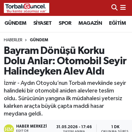
İzmir Nöbetçi Eczaneler
GÜNDEM
SİYASET
SPOR
MAGAZİN
EĞİTİM
İzmir Hava Durumu
HABERLER
GÜNDEM
Bayram Dönüşü Korku
İzmir Namaz Vakitleri
Dolu Anlar: Otomobil Seyir
İzmir Trafik Yoğunluk Haritası
Halindeyken Alev Aldı
Süper Lig Puan Durumu ve Fikstür
İzmir - Aydın Otoyolu’nun Torbalı mevkiinde seyir
halindeki bir otomobil aniden alevlere teslim
Tüm Manşetler
oldu. Sürücünün yangına ilk müdahalesi yetersiz
kalırken araçta büyük çapta maddi hasar
Son Dakika Haberleri
meydana geldi.
HABER MERKEZI
Haber Arşivi
31.05.2026 - 17:46
1 DK
EDITÖR
YAYINLANMA
OKUNMA SÜRESI