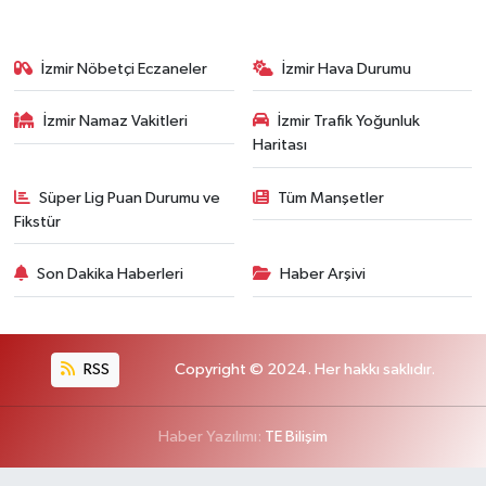
İzmir Nöbetçi Eczaneler
İzmir Hava Durumu
İzmir Namaz Vakitleri
İzmir Trafik Yoğunluk
Haritası
Süper Lig Puan Durumu ve
Tüm Manşetler
Fikstür
Son Dakika Haberleri
Haber Arşivi
RSS
Copyright © 2024. Her hakkı saklıdır.
Haber Yazılımı:
TE Bilişim