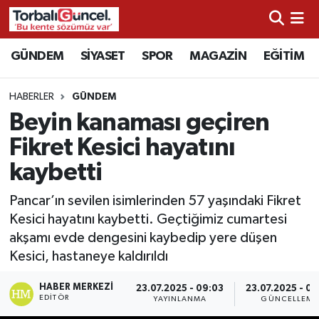
İzmir Nöbetçi Eczaneler
GÜNDEM
SİYASET
SPOR
MAGAZİN
EĞİTİM
İzmir Hava Durumu
HABERLER
GÜNDEM
Beyin kanaması geçiren
İzmir Namaz Vakitleri
Fikret Kesici hayatını
İzmir Trafik Yoğunluk Haritası
kaybetti
Süper Lig Puan Durumu ve Fikstür
Pancar’ın sevilen isimlerinden 57 yaşındaki Fikret
Kesici hayatını kaybetti. Geçtiğimiz cumartesi
Tüm Manşetler
akşamı evde dengesini kaybedip yere düşen
Kesici, hastaneye kaldırıldı
Son Dakika Haberleri
HABER MERKEZI
23.07.2025 - 09:03
23.07.2025 - 09
EDITÖR
YAYINLANMA
GÜNCELLEME
Haber Arşivi