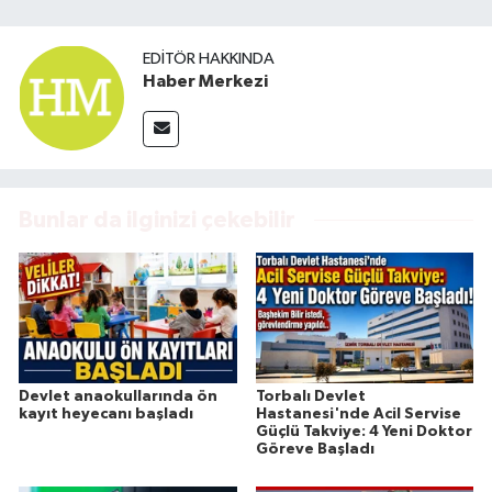
EDITÖR HAKKINDA
Haber Merkezi
Bunlar da ilginizi çekebilir
Devlet anaokullarında ön
Torbalı Devlet
kayıt heyecanı başladı
Hastanesi'nde Acil Servise
Güçlü Takviye: 4 Yeni Doktor
Göreve Başladı