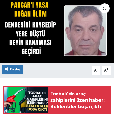
Paylaş
-
+
A
A
Torbalı’da araç
sahiplerini üzen haber:
Beklentiler boşa çıktı