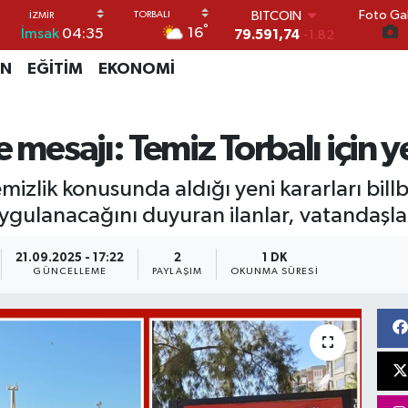
Foto Gal
DOLAR
°
16
İmsak
04:35
45,43620
0.02
EURO
İN
EĞİTİM
EKONOMİ
53,38690
0.19
STERLİN
61,60380
0.18
G.ALTIN
 mesajı: Temiz Torbalı için y
6862,09000
0.19
BİST100
emizlik konusunda aldığı yeni kararları billb
14.598,00
0
BITCOIN
ygulanacağını duyuran ilanlar, vatandaşları
79.591,74
-1.82
21.09.2025 - 17:22
2
1 DK
GÜNCELLEME
PAYLAŞIM
OKUNMA SÜRESI