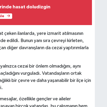
irinde hasat doludizgin
üle
at çeken ilanlarda, yere izmarit atılmasının
de edildi. Bunun yanı sıra çevreyi kirleten,
çan diğer davranışların da cezai yaptırımlarla
 yalnızca cezai bir önlem olmadığını, aynı
çladığını vurguladı. Vatandaşların ortak
lıklı bir çevre ve daha yaşanabilir bir ilçe için
i.
mesajlar, özellikle gençler ve aileler
e yaşayan birçok vatandaş, bu çalışmanın hem