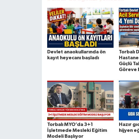
Devlet anaokullarında ön
Torbalı 
kayıt heyecanı başladı
Hastanes
Güçlü Ta
Göreve 
Torbalı MYO’da 3+1
Hazır gı
İşletmede Mesleki Eğitim
hijyen e
Modeli Başlıyor