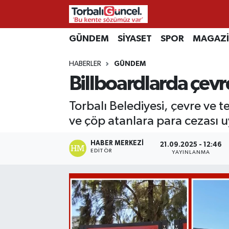
İzmir Nöbetçi Eczaneler
GÜNDEM
SİYASET
SPOR
MAGAZ
HABERLER
GÜNDEM
İzmir Hava Durumu
Billboardlarda çevre
İzmir Namaz Vakitleri
Torbalı Belediyesi, çevre ve t
İzmir Trafik Yoğunluk Haritası
ve çöp atanlara para cezası u
Süper Lig Puan Durumu ve Fikstür
HABER MERKEZI
21.09.2025 - 12:46
EDITÖR
YAYINLANMA
Tüm Manşetler
Son Dakika Haberleri
Haber Arşivi