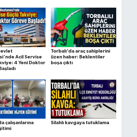
Devlet
Torbalı’da araç sahiplerini
i'nde Acil Servise
üzen haber: Beklentiler
kviye: 4 Yeni Doktor
boşa çıktı
Başladı
da çalışanlarına
Silahlı kavgaya tutuklama
ğitimi