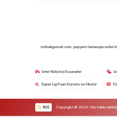
torbaliguncel.com, yepyeni temasıyla sizleri b
İzmir Nöbetçi Eczaneler
İ
Süper Lig Puan Durumu ve Fikstür
Tü
RSS
Copyright © 2024. Her hakkı saklıdı