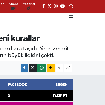
eri
Video
Yazarlar
eni kurallar
oardlara taşıdı. Yere izmarit
n büyük ilgisini çekti.
-
+
A
A
FACEBOOK
BEĞEN
X
TAKIP ET