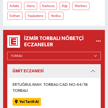
Adaklı
Genç
Karlıova
Kiğı
Merkez
Solhan
Yayladere
Yedisu
İZMIR TORBALI NÖBETÇI
ECZANELER
ÜMİT ECZANESİ
ERTUĞRUL MAH. TORBALI CAD. NO:44/1B
TORBALI
Yol Tarifi Al