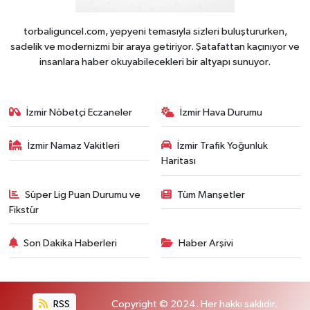
torbaliguncel.com, yepyeni temasıyla sizleri buluştururken,
sadelik ve modernizmi bir araya getiriyor. Şatafattan kaçınıyor ve
insanlara haber okuyabilecekleri bir altyapı sunuyor.
İzmir Nöbetçi Eczaneler
İzmir Hava Durumu
İzmir Namaz Vakitleri
İzmir Trafik Yoğunluk
Haritası
Süper Lig Puan Durumu ve
Tüm Manşetler
Fikstür
Son Dakika Haberleri
Haber Arşivi
RSS
Copyright © 2024. Her hakkı saklıdır.