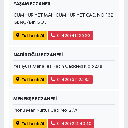
YAŞAM ECZANESİ
CUMHURİYET MAH.CUMHURİYET CAD. NO:132
GENÇ/BİNGÖL
Yol Tarifi Al
0 (426) 411 25 26
NADİROĞLU ECZANESİ
Yeşilyurt Mahallesi Fatih Caddesi No:52/B
Yol Tarifi Al
0 (426) 511 25 95
MENEKŞE ECZANESİ
İnönü Mah.Kültür Cad.No12/A
Yol Tarifi Al
0 (426) 214 40 40