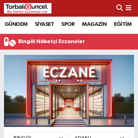
İzmir Nöbetçi Eczaneler
GÜNDEM
SİYASET
SPOR
MAGAZİN
EĞİTİM
İzmir Hava Durumu
Bingöl Nöbetçi Eczaneler
İzmir Namaz Vakitleri
İzmir Trafik Yoğunluk Haritası
Süper Lig Puan Durumu ve Fikstür
Tüm Manşetler
Son Dakika Haberleri
Haber Arşivi