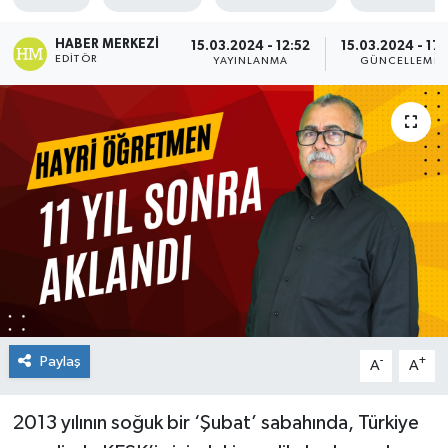
HABER MERKEZI
15.03.2024 - 12:52
15.03.2024 - 17:
EDITÖR
YAYINLANMA
GÜNCELLEME
Paylaş
-
+
A
A
2013 yılının soğuk bir ‘Şubat’ sabahında, Türkiye