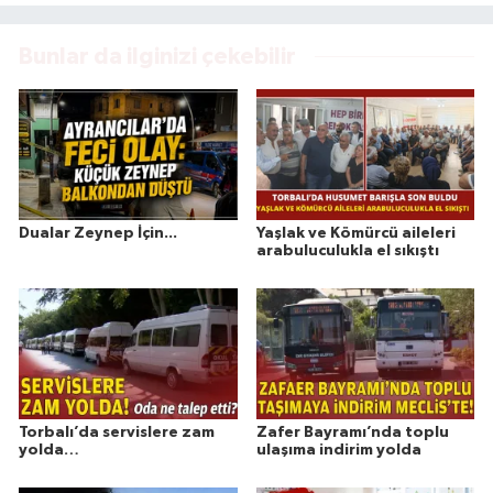
Bunlar da ilginizi çekebilir
Dualar Zeynep İçin...
Yaşlak ve Kömürcü aileleri
arabuluculukla el sıkıştı
Torbalı’da servislere zam
Zafer Bayramı’nda toplu
yolda…
ulaşıma indirim yolda