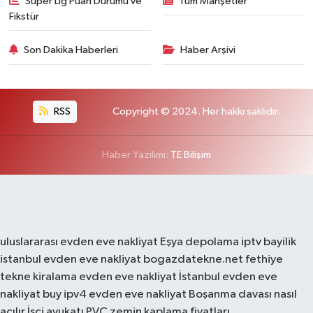
Süper Lig Puan Durumu ve
Tüm Manşetler
Fikstür
Son Dakika Haberleri
Haber Arşivi
RSS
Copyright © 2024. Her hakkı saklıdır.
Haber Yazılımı:
TE Bilişim
uluslararası evden eve nakliyat
Eşya depolama
iptv bayilik
istanbul evden eve nakliyat
bogazdatekne.net
fethiye
tekne kiralama
evden eve nakliyat
İstanbul evden eve
nakliyat
buy ipv4
evden eve nakliyat
Boşanma davası nasıl
açılır
İşçi avukatı
PVC zemin kaplama fiyatları