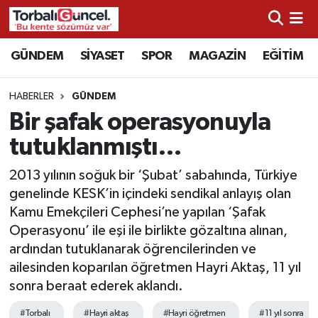
İzmir Nöbetçi Eczaneler
GÜNDEM
SİYASET
SPOR
MAGAZİN
EĞİTİM
İzmir Hava Durumu
HABERLER
GÜNDEM
Bir şafak operasyonuyla
İzmir Namaz Vakitleri
tutuklanmıştı…
İzmir Trafik Yoğunluk Haritası
2013 yılının soğuk bir ‘Şubat’ sabahında, Türkiye
genelinde KESK’in içindeki sendikal anlayış olan
Süper Lig Puan Durumu ve Fikstür
Kamu Emekçileri Cephesi’ne yapılan ‘Şafak
Operasyonu’ ile eşi ile birlikte gözaltına alınan,
Tüm Manşetler
ardından tutuklanarak öğrencilerinden ve
ailesinden koparılan öğretmen Hayri Aktaş, 11 yıl
Son Dakika Haberleri
sonra beraat ederek aklandı.
Haber Arşivi
#Torbalı
#Hayri aktaş
#Hayri öğretmen
#11 yıl sonra