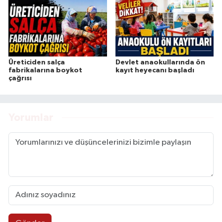
Üreticiden salça
Devlet anaokullarında ön
fabrikalarına boykot
kayıt heyecanı başladı
çağrısı
Yorumlar