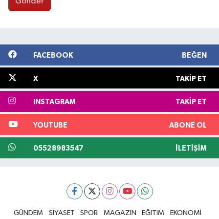
Gönder
FACEBOOK
BEĞEN
X
TAKIP ET
INSTAGRAM
TAKIP ET
YOUTUBE
ABONE OL
05528983547
İLETIŞIM
GÜNDEM
SİYASET
SPOR
MAGAZİN
EĞİTİM
EKONOMİ