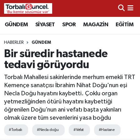
İzmir Nöbetçi Eczaneler
GÜNDEM
SİYASET
SPOR
MAGAZİN
EĞİTİM
İzmir Hava Durumu
HABERLER
GÜNDEM
Bir süredir hastanede
İzmir Namaz Vakitleri
tedavi görüyordu
İzmir Trafik Yoğunluk Haritası
Torbalı Mahallesi sakinlerinde merhum emekli TRT
Kemençe sanatçısı İbrahim Nihat Doğu'nun eşi
Süper Lig Puan Durumu ve Fikstür
Necla Doğu hayatını kaybetti. Çoklu organ
yetmezliğinden ötürü hayatını kaybettiği
Tüm Manşetler
öğrenilen Doğu’nun ani vefatı başta yakınları
olmak üzere tüm sevenlerini yasa boğdu
Son Dakika Haberleri
#Torbalı
#Necla doğu
#Vefat
#Hastane
Haber Arşivi