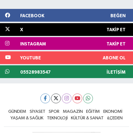
FACEBOOK
BEĞEN
X
TAKIP ET
INSTAGRAM
TAKIP ET
YOUTUBE
ABONE OL
05528983547
İLETIŞIM
GÜNDEM
SİYASET
SPOR
MAGAZİN
EĞİTİM
EKONOMİ
YAŞAM & SAĞLIK
TEKNOLOJİ
KÜLTÜR & SANAT
iLÇEDEN