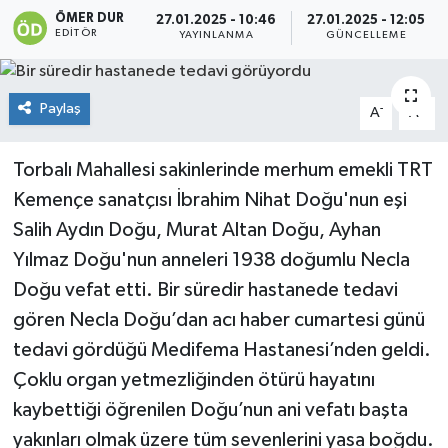
ÖMER DUR
27.01.2025 - 10:46
27.01.2025 - 12:05
EDITÖR
YAYINLANMA
GÜNCELLEME
Paylaş
-
+
A
A
Torbalı Mahallesi sakinlerinde merhum emekli TRT
Kemençe sanatçısı İbrahim Nihat Doğu'nun eşi
Salih Aydın Doğu, Murat Altan Doğu, Ayhan
Yılmaz Doğu'nun anneleri 1938 doğumlu Necla
Doğu vefat etti. Bir süredir hastanede tedavi
gören Necla Doğu’dan acı haber cumartesi günü
tedavi gördüğü Medifema Hastanesi’nden geldi.
Çoklu organ yetmezliğinden ötürü hayatını
kaybettiği öğrenilen Doğu’nun ani vefatı başta
yakınları olmak üzere tüm sevenlerini yasa boğdu.