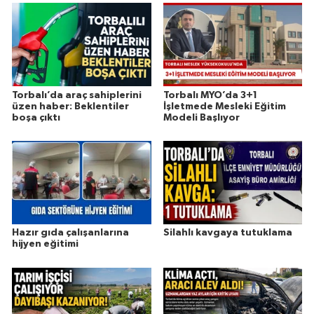
Torbalı’da araç sahiplerini
Torbalı MYO’da 3+1
üzen haber: Beklentiler
İşletmede Mesleki Eğitim
boşa çıktı
Modeli Başlıyor
Hazır gıda çalışanlarına
Silahlı kavgaya tutuklama
hijyen eğitimi