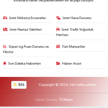
insanlara haber okuyabilecekleri bir altyapı sunuyor.
İzmir Nöbetçi Eczaneler
İzmir Hava Durumu
İzmir Namaz Vakitleri
İzmir Trafik Yoğunluk
Haritası
Süper Lig Puan Durumu ve
Tüm Manşetler
Fikstür
Son Dakika Haberleri
Haber Arşivi
RSS
Copyright © 2024. Her hakkı saklıdır.
Haber Yazılımı:
TE Bilişim