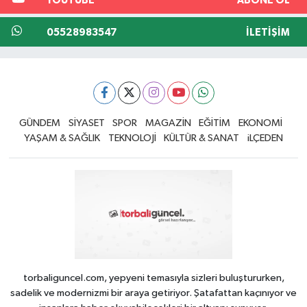
YOUTUBE
ABONE OL
05528983547
İLETIŞIM
GÜNDEM
SİYASET
SPOR
MAGAZİN
EĞİTİM
EKONOMİ
YAŞAM & SAĞLIK
TEKNOLOJİ
KÜLTÜR & SANAT
iLÇEDEN
torbaliguncel.com, yepyeni temasıyla sizleri buluştururken,
sadelik ve modernizmi bir araya getiriyor. Şatafattan kaçınıyor ve