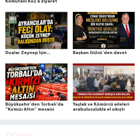
Komutanı Koç’a ziyaret
Dualar Zeynep İçin...
Başkan Gülcü'den davet
Büyükşehir’den Torbalı’da
Yaşlak ve Kömürcü aileleri
“Kırmızı Altın” mesaisi
arabuluculukla el sıkıştı
Yorumlar