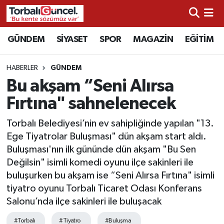
İzmir Nöbetçi Eczaneler
GÜNDEM
SİYASET
SPOR
MAGAZİN
EĞİTİM
İzmir Hava Durumu
HABERLER
GÜNDEM
Bu akşam “Seni Alırsa
İzmir Namaz Vakitleri
Fırtına" sahnelenecek
İzmir Trafik Yoğunluk Haritası
Torbalı Belediyesi’nin ev sahipliğinde yapılan "13.
Ege Tiyatrolar Buluşması" dün akşam start aldı.
Süper Lig Puan Durumu ve Fikstür
Buluşması'nın ilk gününde dün akşam "Bu Sen
Değilsin" isimli komedi oyunu ilçe sakinleri ile
Tüm Manşetler
buluşurken bu akşam ise “Seni Alırsa Fırtına" isimli
tiyatro oyunu Torbalı Ticaret Odası Konferans
Son Dakika Haberleri
Salonu’nda ilçe sakinleri ile buluşacak
Haber Arşivi
#Torbalı
#Tiyatro
#Buluşma