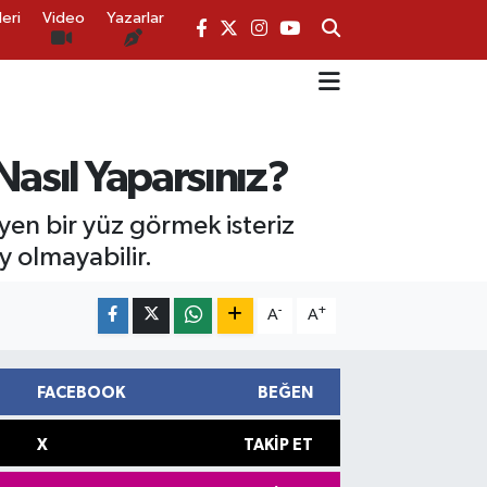
eri
Video
Yazarlar
Nasıl Yaparsınız?
en bir yüz görmek isteriz
 olmayabilir.
-
+
A
A
FACEBOOK
BEĞEN
X
TAKIP ET