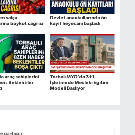
en salça
Devlet anaokullarında ön
arına boykot çağrısı
kayıt heyecanı başladı
a araç sahiplerini
Torbalı MYO’da 3+1
er: Beklentiler
İşletmede Mesleki Eğitim
ı
Modeli Başlıyor