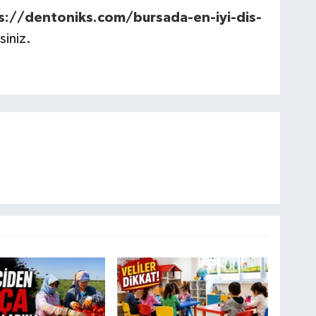
s://dentoniks.com/bursada-en-iyi-dis-
siniz.