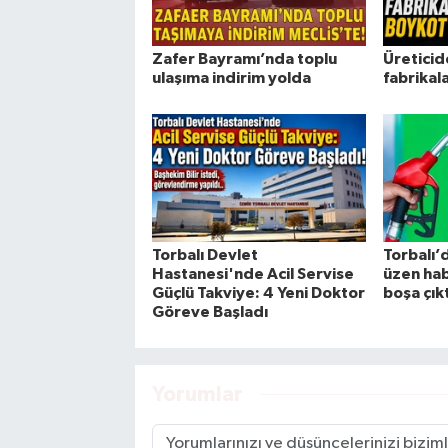
Zafer Bayramı’nda toplu
Üreticid
ulaşıma indirim yolda
fabrikal
Torbalı Devlet
Torbalı’d
Hastanesi'nde Acil Servise
üzen hab
Güçlü Takviye: 4 Yeni Doktor
boşa çıkt
Göreve Başladı
Yorumlar