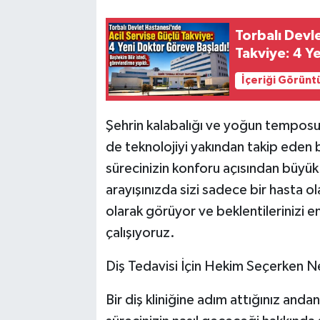
Torbalı Devl
Takviye: 4 Y
İçeriği Görünt
Şehrin kalabalığı ve yoğun tempos
de teknolojiyi yakından takip eden 
sürecinizin konforu açısından büyük
arayışınızda sizi sadece bir hasta o
olarak görüyor ve beklentilerinizi en
çalışıyoruz.
Diş Tedavisi İçin Hekim Seçerken Ne
Bir diş kliniğine adım attığınız anda