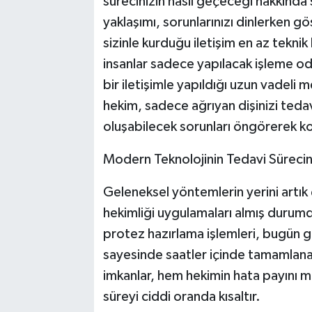
sürecinizin nasıl geçeceği hakkında s
yaklaşımı, sorunlarınızı dinlerken gö
sizinle kurduğu iletişim en az tekni
insanlar sadece yapılacak işleme oda
bir iletişimle yapıldığı uzun vadeli m
hekim, sadece ağrıyan dişinizi ted
oluşabilecek sorunları öngörerek ko
Modern Teknolojinin Tedavi Sürecin
Geleneksel yöntemlerin yerini artık ço
hekimliği uygulamaları almış durumd
protez hazırlama işlemleri, bugün ge
sayesinde saatler içinde tamamlanabi
imkanlar, hem hekimin hata payını m
süreyi ciddi oranda kısaltır.