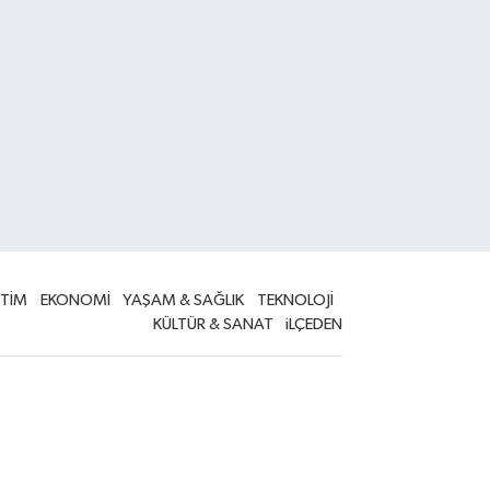
İTİM
EKONOMİ
YAŞAM & SAĞLIK
TEKNOLOJİ
KÜLTÜR & SANAT
iLÇEDEN