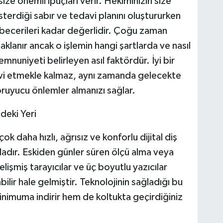
ize önemli ipuçları verir. Hekiminizin size
sterdiği sabır ve tedavi planını oluştururken
k becerileri kadar değerlidir. Çoğu zaman
klanır ancak o işlemin hangi şartlarda ve nasıl
emnuniyeti belirleyen asıl faktördür. İyi bir
avi etmekle kalmaz, aynı zamanda gelecekte
ruyucu önlemler almanızı sağlar.
deki Yeri
k daha hızlı, ağrısız ve konforlu dijital diş
adır. Eskiden günler süren ölçü alma veya
lişmiş tarayıcılar ve üç boyutlu yazıcılar
lir hale gelmiştir. Teknolojinin sağladığı bu
inimuma indirir hem de koltukta geçirdiğiniz