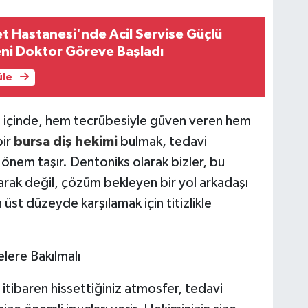
et Hastanesi'nde Acil Servise Güçlü
eni Doktor Göreve Başladı
üle
u içinde, hem tecrübesiyle güven veren hem
bir
bursa diş hekimi
bulmak, tedavi
 önem taşır. Dentoniks olarak bizler, bu
larak değil, çözüm bekleyen bir yol arkadaşı
 üst düzeyde karşılamak için titizlikle
lere Bakılmalı
n itibaren hissettiğiniz atmosfer, tedavi