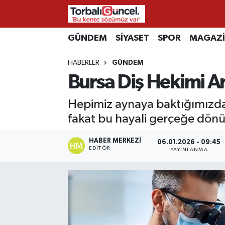
İzmir Nöbetçi Eczaneler
GÜNDEM
SİYASET
SPOR
MAGAZ
HABERLER
GÜNDEM
İzmir Hava Durumu
Bursa Diş Hekimi Ar
İzmir Namaz Vakitleri
Hepimiz aynaya baktığımızda 
İzmir Trafik Yoğunluk Haritası
fakat bu hayali gerçeğe dönü
Süper Lig Puan Durumu ve Fikstür
HABER MERKEZI
06.01.2026 - 09:45
EDITÖR
YAYINLANMA
Tüm Manşetler
Son Dakika Haberleri
Haber Arşivi