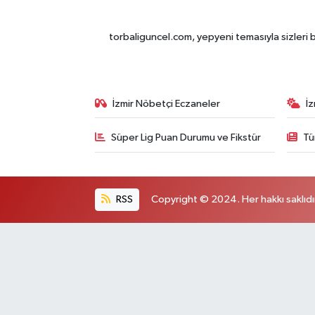
torbaliguncel.com, yepyeni temasıyla sizleri b
İzmir Nöbetçi Eczaneler
İ
Süper Lig Puan Durumu ve Fikstür
Tü
RSS
Copyright © 2024. Her hakkı saklıdı