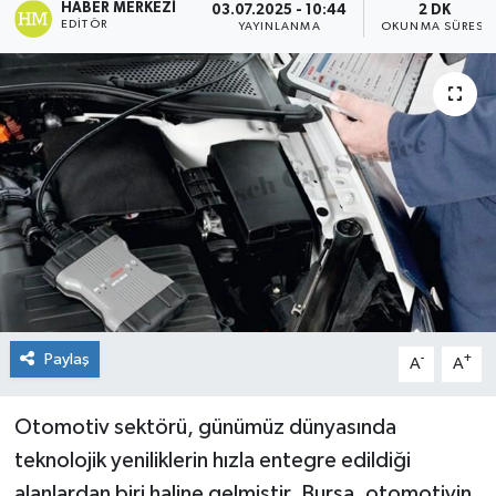
HABER MERKEZI
03.07.2025 - 10:44
2 DK
EDITÖR
YAYINLANMA
OKUNMA SÜRESI
Paylaş
-
+
A
A
Otomotiv sektörü, günümüz dünyasında
teknolojik yeniliklerin hızla entegre edildiği
alanlardan biri haline gelmiştir. Bursa, otomotivin