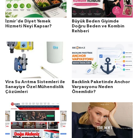
İzmir'de Diyet Yemek
Büyük Beden Giyimde
Hizmeti Neyi Kapsar?
Doğru Beden ve Kombin
Rehberi
Vira Su Arıtma Sistemleri ile
Backlink Paketinde Anchor
Sanayiye Özel Mühendislik
Varyasyonu Neden
Çözümleri
Önemlidir?