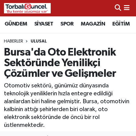
İzmir Nöbetçi Eczaneler
GÜNDEM
SİYASET
SPOR
MAGAZİN
EĞİTİM
İzmir Hava Durumu
HABERLER
ULUSAL
Bursa'da Oto Elektronik
İzmir Namaz Vakitleri
Sektöründe Yenilikçi
İzmir Trafik Yoğunluk Haritası
Çözümler ve Gelişmeler
Süper Lig Puan Durumu ve Fikstür
Otomotiv sektörü, günümüz dünyasında
teknolojik yeniliklerin hızla entegre edildiği
Tüm Manşetler
alanlardan biri haline gelmiştir. Bursa, otomotivin
kalbinin attığı şehirlerden biri olarak, oto
Son Dakika Haberleri
elektronik sektöründe de öncü bir rol
üstlenmektedir.
Haber Arşivi