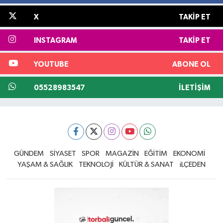
X
TAKIP ET
INSTAGRAM
TAKIP ET
YOUTUBE
ABONE OL
05528983547
İLETIŞIM
GÜNDEM
SİYASET
SPOR
MAGAZİN
EĞİTİM
EKONOMİ
YAŞAM & SAĞLIK
TEKNOLOJİ
KÜLTÜR & SANAT
iLÇEDEN