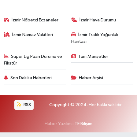
İzmir Nöbetçi Eczaneler
İzmir Hava Durumu
İzmir Namaz Vakitleri
İzmir Trafik Yoğunluk
Haritası
Süper Lig Puan Durumu ve
Tüm Manşetler
Fikstür
Son Dakika Haberleri
Haber Arşivi
RSS
Copyright © 2024. Her hakkı saklıdır.
Haber Yazılımı:
TE Bilişim