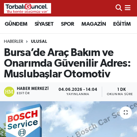
İzmir Nöbetçi Eczaneler
GÜNDEM
SİYASET
SPOR
MAGAZİN
EĞİTİM
İzmir Hava Durumu
HABERLER
ULUSAL
Bursa’de Araç Bakım ve
İzmir Namaz Vakitleri
Onarımda Güvenilir Adres:
İzmir Trafik Yoğunluk Haritası
Muslubaşlar Otomotiv
Süper Lig Puan Durumu ve Fikstür
HABER MERKEZI
04.06.2026 - 14:04
1 DK
EDITÖR
YAYINLANMA
OKUNMA SÜRESI
Tüm Manşetler
Son Dakika Haberleri
Haber Arşivi