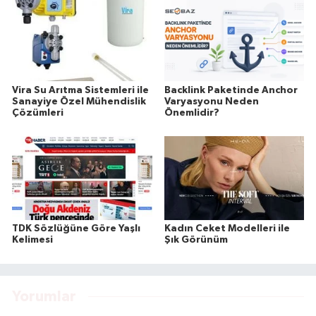
Vira Su Arıtma Sistemleri ile
Backlink Paketinde Anchor
Sanayiye Özel Mühendislik
Varyasyonu Neden
Çözümleri
Önemlidir?
TDK Sözlüğüne Göre Yaşlı
Kadın Ceket Modelleri ile
Kelimesi
Şık Görünüm
Yorumlar