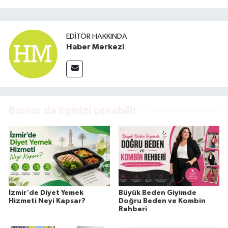
EDITÖR HAKKINDA
Haber Merkezi
Bunlar da ilginizi çekebilir
İzmir'de Diyet Yemek
Büyük Beden Giyimde
Hizmeti Neyi Kapsar?
Doğru Beden ve Kombin
Rehberi