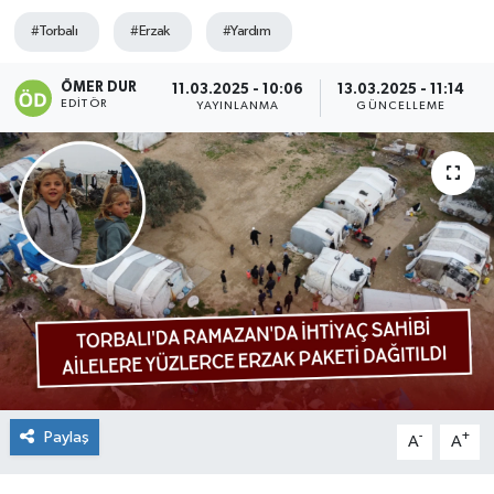
#Torbalı
#Erzak
#Yardım
ÖMER DUR
11.03.2025 - 10:06
13.03.2025 - 11:14
EDITÖR
YAYINLANMA
GÜNCELLEME
Paylaş
-
+
A
A