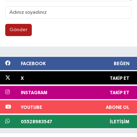
Gönder
FACEBOOK
BEĞEN
X
TAKIP ET
INSTAGRAM
TAKIP ET
YOUTUBE
ABONE OL
05528983547
İLETIŞIM