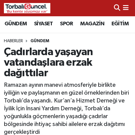
İzmir Nöbetçi Eczaneler
GÜNDEM
SİYASET
SPOR
MAGAZİN
EĞİTİM
İzmir Hava Durumu
HABERLER
GÜNDEM
Çadırlarda yaşayan
İzmir Namaz Vakitleri
vatandaşlara erzak
İzmir Trafik Yoğunluk Haritası
dağıttılar
Süper Lig Puan Durumu ve Fikstür
Ramazan ayının manevi atmosferiyle birlikte
iyiliğin ve paylaşmanın en güzel örneklerinden biri
Tüm Manşetler
Torbalı’da yaşandı. Kur’an’a Hizmet Derneği ve
İyilik İçin İnsani Yardım Derneği, Torbalı’da
Son Dakika Haberleri
yoğunlukla göçmenlerin yaşadığı çadırlar
bölgesinde ihtiyaç sahibi ailelere erzak dağıtımı
Haber Arşivi
gerçekleştirdi