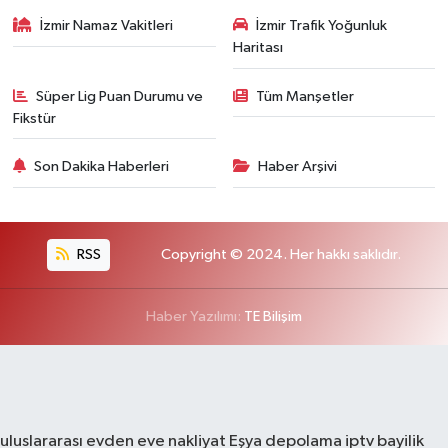
İzmir Namaz Vakitleri
İzmir Trafik Yoğunluk
Haritası
Süper Lig Puan Durumu ve
Tüm Manşetler
Fikstür
Son Dakika Haberleri
Haber Arşivi
RSS
Copyright © 2024. Her hakkı saklıdır.
Haber Yazılımı:
TE Bilişim
uluslararası evden eve nakliyat
Eşya depolama
iptv bayilik