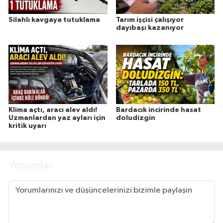
Silahlı kavgaya tutuklama
Tarım işçisi çalışıyor
dayıbaşı kazanıyor
Klima açtı, aracı alev aldı!
Bardacık incirinde hasat
Uzmanlardan yaz ayları için
doludizgin
kritik uyarı
Yorumlar