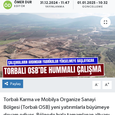
ÖMER DUR
31.12.2024 - 11:47
01.01.2025 - 10:32
EDITÖR
YAYINLANMA
GÜNCELLEME
Paylaş
-
+
A
A
Torbalı Karma ve Mobilya Organize Sanayi
Bölgesi (Torbalı OSB) yeni yatırımlarla büyümeye
devam ediyor. Bölgede hızla tamamlanan altyapı