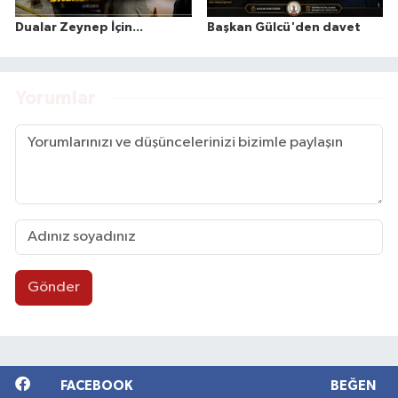
Dualar Zeynep İçin...
Başkan Gülcü'den davet
Yorumlar
Gönder
FACEBOOK
BEĞEN