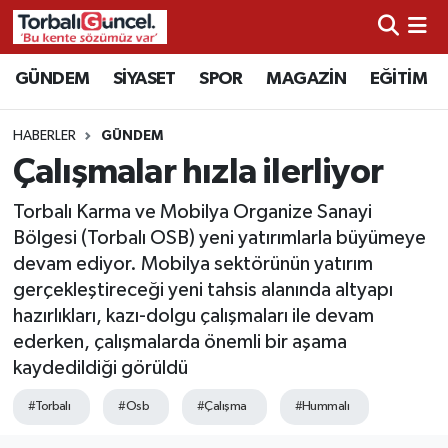
İzmir Nöbetçi Eczaneler
GÜNDEM
SİYASET
SPOR
MAGAZİN
EĞİTİM
İzmir Hava Durumu
HABERLER
GÜNDEM
Çalışmalar hızla ilerliyor
İzmir Namaz Vakitleri
Torbalı Karma ve Mobilya Organize Sanayi
İzmir Trafik Yoğunluk Haritası
Bölgesi (Torbalı OSB) yeni yatırımlarla büyümeye
devam ediyor. Mobilya sektörünün yatırım
Süper Lig Puan Durumu ve Fikstür
gerçekleştireceği yeni tahsis alanında altyapı
hazırlıkları, kazı-dolgu çalışmaları ile devam
Tüm Manşetler
ederken, çalışmalarda önemli bir aşama
kaydedildiği görüldü
Son Dakika Haberleri
#Torbalı
#Osb
#Çalışma
#Hummalı
Haber Arşivi