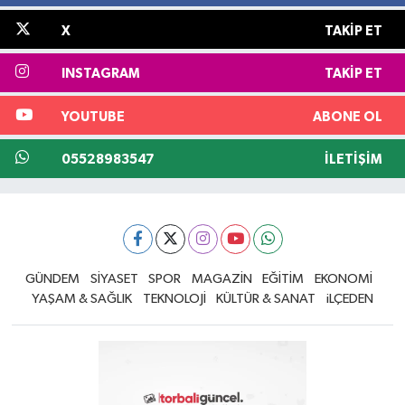
X
TAKIP ET
INSTAGRAM
TAKIP ET
YOUTUBE
ABONE OL
05528983547
İLETIŞIM
GÜNDEM
SİYASET
SPOR
MAGAZİN
EĞİTİM
EKONOMİ
YAŞAM & SAĞLIK
TEKNOLOJİ
KÜLTÜR & SANAT
iLÇEDEN