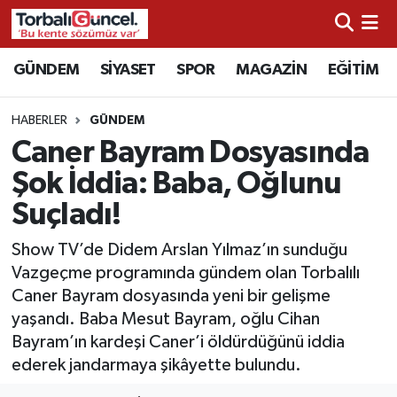
İzmir Nöbetçi Eczaneler
GÜNDEM
SİYASET
SPOR
MAGAZİN
EĞİTİM
İzmir Hava Durumu
HABERLER
GÜNDEM
Caner Bayram Dosyasında
İzmir Namaz Vakitleri
Şok İddia: Baba, Oğlunu
İzmir Trafik Yoğunluk Haritası
Suçladı!
Süper Lig Puan Durumu ve Fikstür
Show TV’de Didem Arslan Yılmaz’ın sunduğu
Vazgeçme programında gündem olan Torbalılı
Tüm Manşetler
Caner Bayram dosyasında yeni bir gelişme
yaşandı. Baba Mesut Bayram, oğlu Cihan
Son Dakika Haberleri
Bayram’ın kardeşi Caner’i öldürdüğünü iddia
ederek jandarmaya şikâyette bulundu.
Haber Arşivi