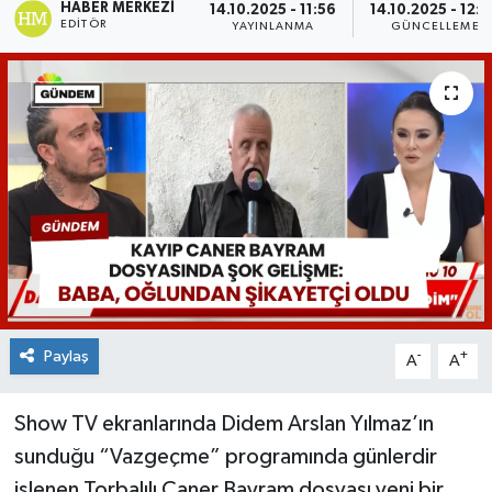
HABER MERKEZI
14.10.2025 - 11:56
14.10.2025 - 12:
EDITÖR
YAYINLANMA
GÜNCELLEME
Paylaş
-
+
A
A
Show TV ekranlarında Didem Arslan Yılmaz’ın
sunduğu “Vazgeçme” programında günlerdir
işlenen Torbalılı Caner Bayram dosyası yeni bir