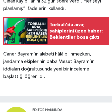
Cihan kayıp ilanını 32 gün sonra verdi. Her şeyi
planlamış” ifadelerini kullandı.
Torbalı’da araç
sahiplerini üzen haber:
Beklentiler boşa çıktı
Caner Bayram’ın akıbeti hâlâ bilinmezken,
jandarma ekiplerinin baba Mesut Bayram’ın
iddiaları doğrultusunda yeni bir inceleme
başlattığı öğrenildi.
EDITÖR HAKKINDA