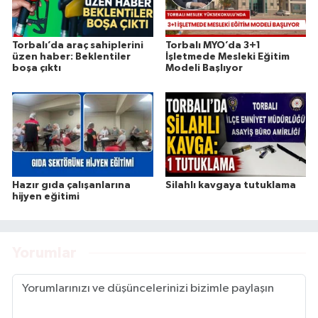
Torbalı’da araç sahiplerini
Torbalı MYO’da 3+1
üzen haber: Beklentiler
İşletmede Mesleki Eğitim
boşa çıktı
Modeli Başlıyor
Hazır gıda çalışanlarına
Silahlı kavgaya tutuklama
hijyen eğitimi
Yorumlar