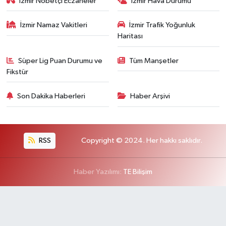
İzmir Nöbetçi Eczaneler
İzmir Hava Durumu
İzmir Namaz Vakitleri
İzmir Trafik Yoğunluk
Haritası
Süper Lig Puan Durumu ve
Tüm Manşetler
Fikstür
Son Dakika Haberleri
Haber Arşivi
RSS
Copyright © 2024. Her hakkı saklıdır.
Haber Yazılımı:
TE Bilişim