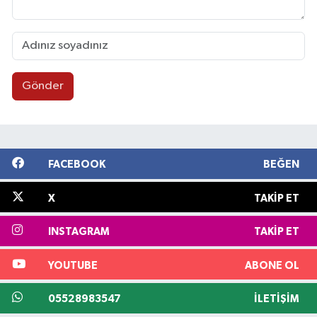
Gönder
FACEBOOK
BEĞEN
X
TAKIP ET
INSTAGRAM
TAKIP ET
YOUTUBE
ABONE OL
05528983547
İLETIŞIM