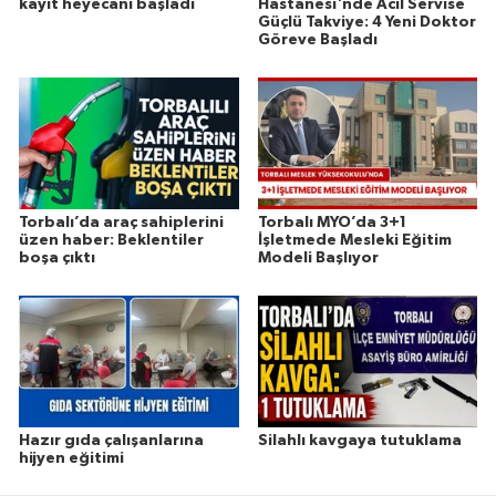
kayıt heyecanı başladı
Hastanesi'nde Acil Servise
Güçlü Takviye: 4 Yeni Doktor
Göreve Başladı
Torbalı’da araç sahiplerini
Torbalı MYO’da 3+1
üzen haber: Beklentiler
İşletmede Mesleki Eğitim
boşa çıktı
Modeli Başlıyor
Hazır gıda çalışanlarına
Silahlı kavgaya tutuklama
hijyen eğitimi