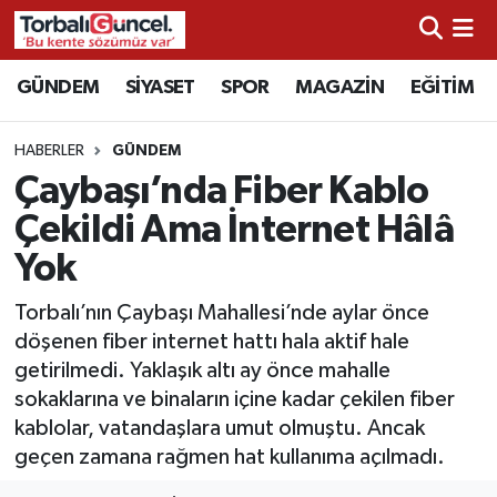
İzmir Nöbetçi Eczaneler
GÜNDEM
SİYASET
SPOR
MAGAZİN
EĞİTİM
İzmir Hava Durumu
HABERLER
GÜNDEM
Çaybaşı’nda Fiber Kablo
İzmir Namaz Vakitleri
Çekildi Ama İnternet Hâlâ
İzmir Trafik Yoğunluk Haritası
Yok
Süper Lig Puan Durumu ve Fikstür
Torbalı’nın Çaybaşı Mahallesi’nde aylar önce
döşenen fiber internet hattı hala aktif hale
Tüm Manşetler
getirilmedi. Yaklaşık altı ay önce mahalle
sokaklarına ve binaların içine kadar çekilen fiber
Son Dakika Haberleri
kablolar, vatandaşlara umut olmuştu. Ancak
geçen zamana rağmen hat kullanıma açılmadı.
Haber Arşivi