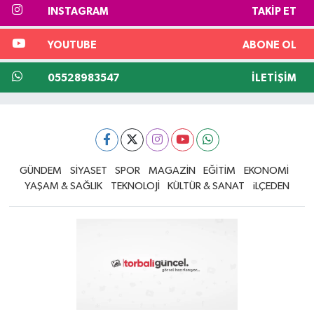
INSTAGRAM
TAKIP ET
YOUTUBE
ABONE OL
05528983547
İLETIŞIM
GÜNDEM
SİYASET
SPOR
MAGAZİN
EĞİTİM
EKONOMİ
YAŞAM & SAĞLIK
TEKNOLOJİ
KÜLTÜR & SANAT
iLÇEDEN