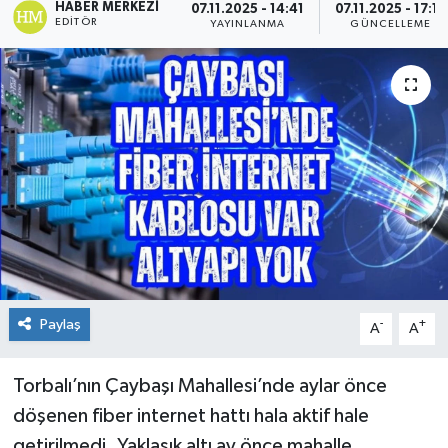
HABER MERKEZI
07.11.2025 - 14:41
07.11.2025 - 17:13
EDITÖR
YAYINLANMA
GÜNCELLEME
Paylaş
-
+
A
A
Torbalı’nın Çaybaşı Mahallesi’nde aylar önce
döşenen fiber internet hattı hala aktif hale
getirilmedi. Yaklaşık altı ay önce mahalle