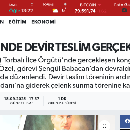
Foto Gal
DOLAR
°
16
Öğle
13:22
45,43620
0.02
EURO
İN
EĞİTİM
EKONOMİ
53,38690
0.19
STERLİN
61,60380
0.18
G.ALTIN
NDE DEVİR TESLİM GERÇEK
6862,09000
0.19
BİST100
) Torbalı İlçe Örgütü'nde gerçekleşen kon
14.598,00
0
BITCOIN
 Özel, görevi Şengül Babacan’dan devraldı.
79.591,74
-1.82
ında düzenlendi. Devir teslim töreninin ard
anı’na giderek çelenk sunma törenine kat
18.09.2025 - 17:37
1 DK
GÜNCELLEME
OKUNMA SÜRESI