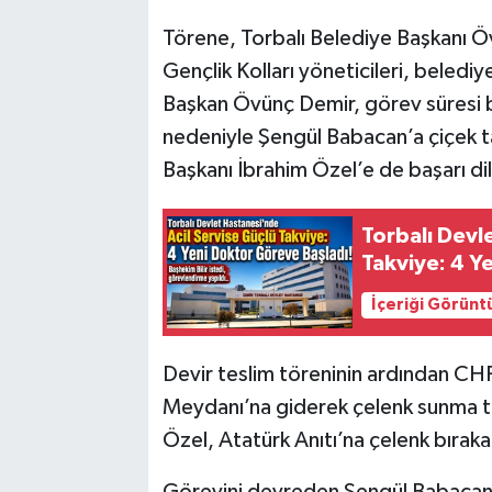
Törene, Torbalı Belediye Başkanı Öv
Gençlik Kolları yöneticileri, belediye
Başkan Övünç Demir, görev süresi 
nedeniyle Şengül Babacan’a çiçek ta
Başkanı İbrahim Özel’e de başarı di
Torbalı Devl
Takviye: 4 Y
İçeriği Görünt
Devir teslim töreninin ardından CHP
Meydanı’na giderek çelenk sunma tör
Özel, Atatürk Anıtı’na çelenk bırak
Görevini devreden Şengül Babacan p