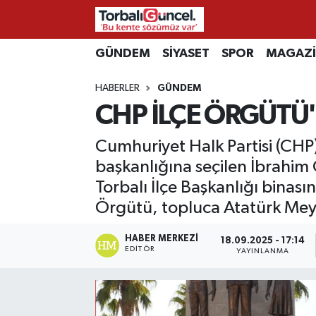
İzmir Nöbetçi Eczaneler
GÜNDEM
SİYASET
SPOR
MAGAZ
HABERLER
GÜNDEM
İzmir Hava Durumu
CHP İLÇE ÖRGÜTÜ'
İzmir Namaz Vakitleri
Cumhuriyet Halk Partisi (CHP
İzmir Trafik Yoğunluk Haritası
başkanlığına seçilen İbrahim
Torbalı İlçe Başkanlığı binas
Süper Lig Puan Durumu ve Fikstür
Örgütü, topluca Atatürk Meyd
Tüm Manşetler
HABER MERKEZI
18.09.2025 - 17:14
EDITÖR
YAYINLANMA
Son Dakika Haberleri
Haber Arşivi