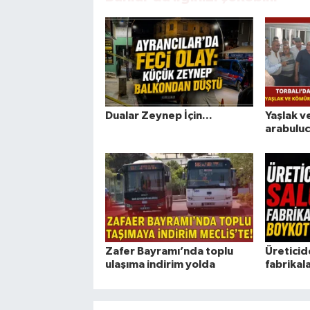
Dualar Zeynep İçin...
Yaşlak v
arabulucu
Zafer Bayramı’nda toplu
Üreticid
ulaşıma indirim yolda
fabrikal