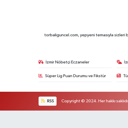
torbaliguncel.com, yepyeni temasıyla sizleri b
İzmir Nöbetçi Eczaneler
İ
Süper Lig Puan Durumu ve Fikstür
Tü
RSS
Copyright © 2024. Her hakkı saklıdı