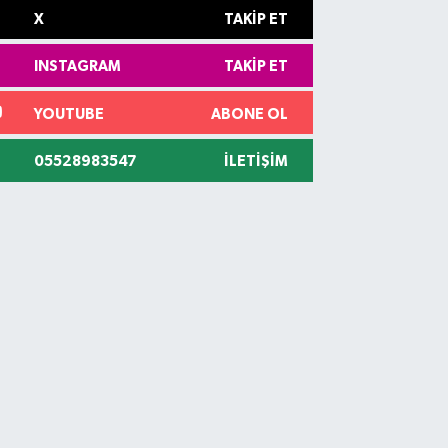
X
TAKIP ET
INSTAGRAM
TAKIP ET
YOUTUBE
ABONE OL
05528983547
İLETIŞIM