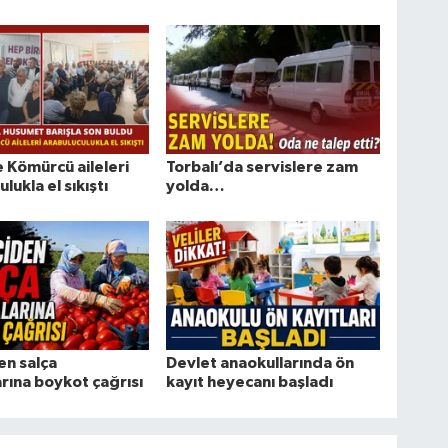
e Kömürcü aileleri
Torbalı’da servislere zam
lukla el sıkıştı
yolda…
en salça
Devlet anaokullarında ön
arına boykot çağrısı
kayıt heyecanı başladı