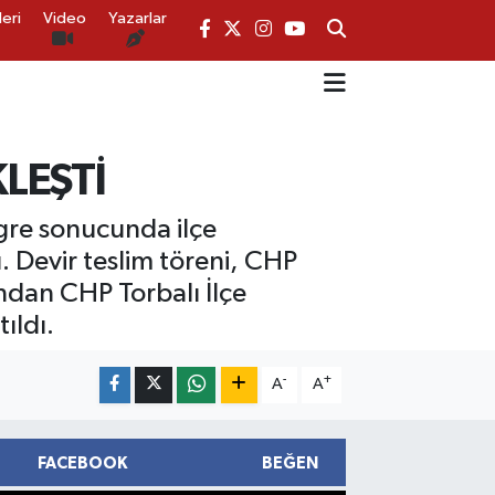
eri
Video
Yazarlar
LEŞTİ
gre sonucunda ilçe
 Devir teslim töreni, CHP
ından CHP Torbalı İlçe
ıldı.
-
+
A
A
FACEBOOK
BEĞEN