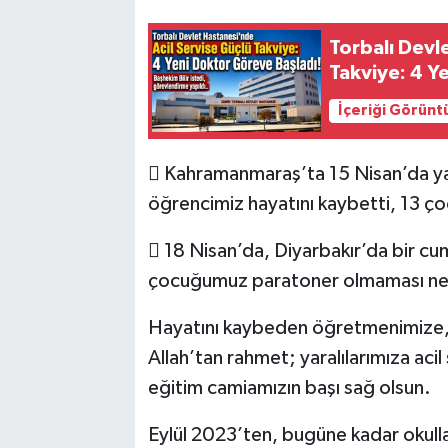
Torbalı Devl
Takviye: 4 Y
İçeriği Görünt
 Kahramanmaraş’ta 15 Nisan’da ya
öğrencimiz hayatını kaybetti, 13 ç
 18 Nisan’da, Diyarbakır’da bir cu
çocuğumuz paratoner olmaması neden
Hayatını kaybeden öğretmenimize, 
Allah’tan rahmet; yaralılarımıza acil ş
eğitim camiamızın başı sağ olsun.
Eylül 2023’ten, bugüne kadar okulla