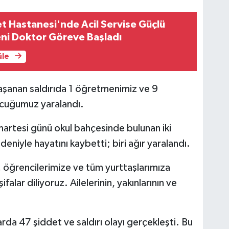
et Hastanesi'nde Acil Servise Güçlü
eni Doktor Göreve Başladı
üle
şanan saldırıda 1 öğretmenimiz ve 9
ocuğumuz yaralandı.
martesi günü okul bahçesinde bulunan iki
iyle hayatını kaybetti; biri ağır yaralandı.
öğrencilerimize ve tüm yurttaşlarımıza
ifalar diliyoruz. Ailelerinin, yakınlarının ve
rda 47 şiddet ve saldırı olayı gerçekleşti. Bu