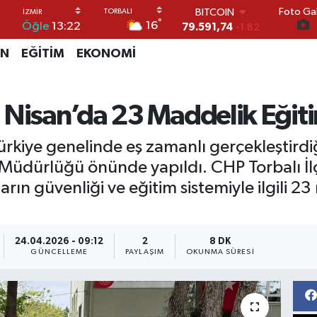
Foto Gal
DOLAR
°
16
Öğle
13:22
45,43620
0.02
EURO
İN
EĞİTİM
EKONOMİ
53,38690
0.19
STERLİN
61,60380
0.18
G.ALTIN
 Nisan’da 23 Maddelik Eğit
6862,09000
0.19
BİST100
ürkiye genelinde eş zamanlı gerçekleştirdi
14.598,00
0
BITCOIN
im Müdürlüğü önünde yapıldı. CHP Torbalı İl
79.591,74
-1.82
rın güvenliği ve eğitim sistemiyle ilgili 
24.04.2026 - 09:12
2
8 DK
GÜNCELLEME
PAYLAŞIM
OKUNMA SÜRESI