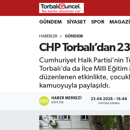
İzmir Nöbetçi Eczaneler
GÜNDEM
SİYASET
SPOR
MAGAZ
HABERLER
GÜNDEM
İzmir Hava Durumu
CHP Torbalı’dan 23
İzmir Namaz Vakitleri
Cumhuriyet Halk Partisi’nin T
İzmir Trafik Yoğunluk Haritası
Torbalı’da da İlçe Milli Eğit
düzenlenen etkinlikte, çocukla
Süper Lig Puan Durumu ve Fikstür
kamuoyuyla paylaşıldı.
Tüm Manşetler
HABER MERKEZI
23.04.2026 - 16:44
EDITÖR
YAYINLANMA
Son Dakika Haberleri
Haber Arşivi