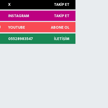
X
TAKIP ET
INSTAGRAM
TAKIP ET
YOUTUBE
ABONE OL
05528983547
İLETIŞIM