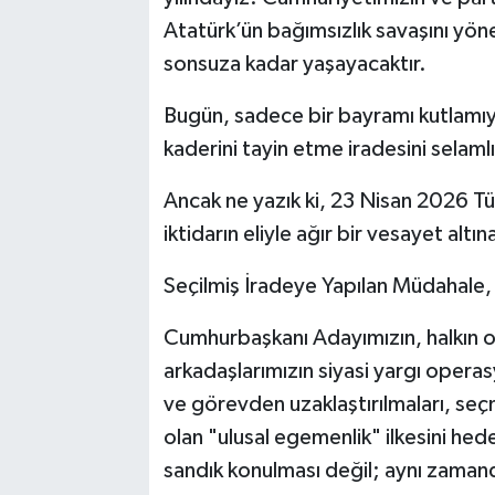
Atatürk’ün bağımsızlık savaşını yön
sonsuza kadar yaşayacaktır.
Bugün, sadece bir bayramı kutlamıyo
kaderini tayin etme iradesini selaml
Ancak ne yazık ki, 23 Nisan 2026 Tü
iktidarın eliyle ağır bir vesayet altı
Seçilmiş İradeye Yapılan Müdahale, H
Cumhurbaşkanı Adayımızın, halkın oy
arkadaşlarımızın siyasi yargı operas
ve görevden uzaklaştırılmaları, seç
olan "ulusal egemenlik" ilkesini he
sandık konulması değil; aynı zaman