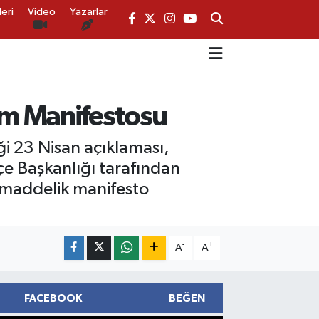
eri
Video
Yazarlar
im Manifestosu
ği 23 Nisan açıklaması,
çe Başkanlığı tarafından
23 maddelik manifesto
-
+
A
A
FACEBOOK
BEĞEN