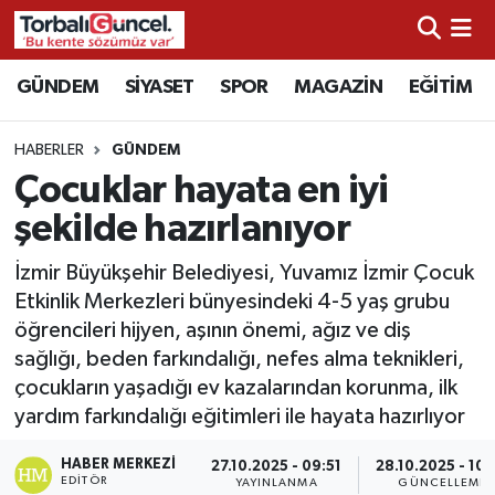
İzmir Nöbetçi Eczaneler
GÜNDEM
SİYASET
SPOR
MAGAZİN
EĞİTİM
İzmir Hava Durumu
HABERLER
GÜNDEM
Çocuklar hayata en iyi
İzmir Namaz Vakitleri
şekilde hazırlanıyor
İzmir Trafik Yoğunluk Haritası
İzmir Büyükşehir Belediyesi, Yuvamız İzmir Çocuk
Etkinlik Merkezleri bünyesindeki 4-5 yaş grubu
Süper Lig Puan Durumu ve Fikstür
öğrencileri hijyen, aşının önemi, ağız ve diş
sağlığı, beden farkındalığı, nefes alma teknikleri,
Tüm Manşetler
çocukların yaşadığı ev kazalarından korunma, ilk
yardım farkındalığı eğitimleri ile hayata hazırlıyor
Son Dakika Haberleri
HABER MERKEZI
27.10.2025 - 09:51
28.10.2025 - 10:
Haber Arşivi
EDITÖR
YAYINLANMA
GÜNCELLEME