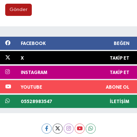
Gönder
FACEBOOK
BEĞEN
X
TAKIP ET
INSTAGRAM
TAKIP ET
YOUTUBE
ABONE OL
05528983547
İLETIŞIM