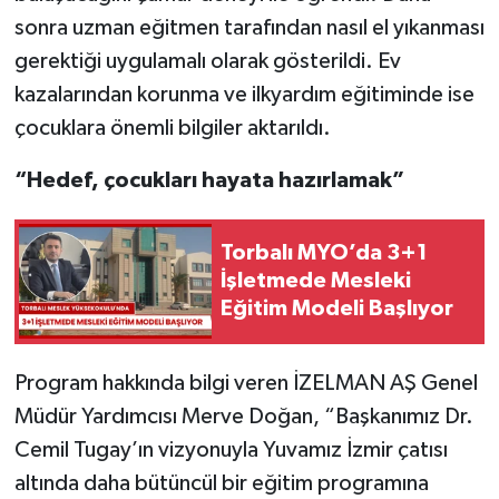
sonra uzman eğitmen tarafından nasıl el yıkanması
gerektiği uygulamalı olarak gösterildi. Ev
kazalarından korunma ve ilkyardım eğitiminde ise
çocuklara önemli bilgiler aktarıldı.
“Hedef, çocukları hayata hazırlamak”
Torbalı MYO’da 3+1
İşletmede Mesleki
Eğitim Modeli Başlıyor
Program hakkında bilgi veren İZELMAN AŞ Genel
Müdür Yardımcısı Merve Doğan, “Başkanımız Dr.
Cemil Tugay’ın vizyonuyla Yuvamız İzmir çatısı
altında daha bütüncül bir eğitim programına