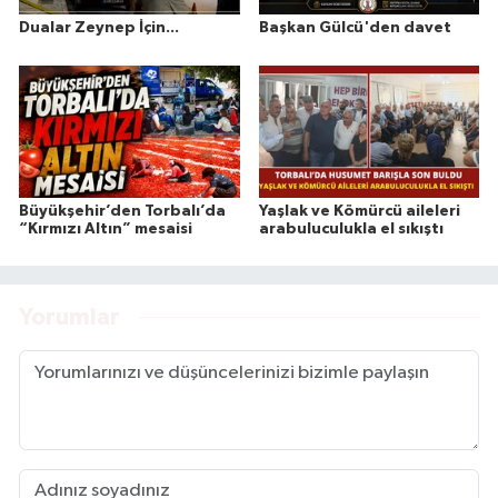
Dualar Zeynep İçin...
Başkan Gülcü'den davet
Büyükşehir’den Torbalı’da
Yaşlak ve Kömürcü aileleri
“Kırmızı Altın” mesaisi
arabuluculukla el sıkıştı
Yorumlar