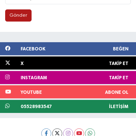
Gönder
FACEBOOK
BEĞEN
X
TAKIP ET
INSTAGRAM
TAKIP ET
YOUTUBE
ABONE OL
05528983547
İLETIŞIM