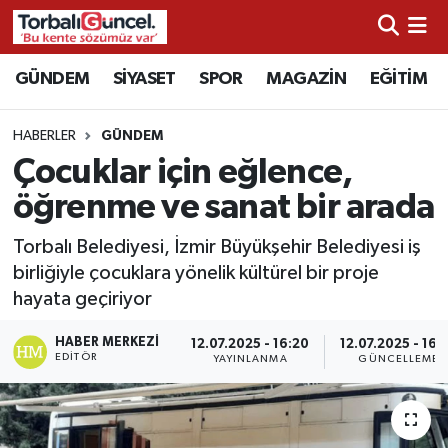
İzmir Nöbetçi Eczaneler
GÜNDEM
SİYASET
SPOR
MAGAZİN
EĞİTİM
İzmir Hava Durumu
HABERLER
GÜNDEM
Çocuklar için eğlence,
İzmir Namaz Vakitleri
öğrenme ve sanat bir arada
İzmir Trafik Yoğunluk Haritası
Torbalı Belediyesi, İzmir Büyükşehir Belediyesi iş
birliğiyle çocuklara yönelik kültürel bir proje
Süper Lig Puan Durumu ve Fikstür
hayata geçiriyor
Tüm Manşetler
HABER MERKEZI
12.07.2025 - 16:20
12.07.2025 - 16:
EDITÖR
YAYINLANMA
GÜNCELLEME
Son Dakika Haberleri
Haber Arşivi