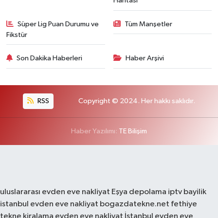
Haritası
Süper Lig Puan Durumu ve
Tüm Manşetler
Fikstür
Son Dakika Haberleri
Haber Arşivi
RSS
Copyright © 2024. Her hakkı saklıdır.
Haber Yazılımı:
TE Bilişim
uluslararası evden eve nakliyat
Eşya depolama
iptv bayilik
istanbul evden eve nakliyat
bogazdatekne.net
fethiye
tekne kiralama
evden eve nakliyat
İstanbul evden eve