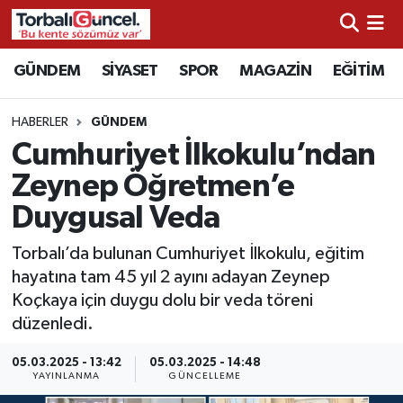
İzmir Nöbetçi Eczaneler
GÜNDEM
SİYASET
SPOR
MAGAZİN
EĞİTİM
İzmir Hava Durumu
HABERLER
GÜNDEM
Cumhuriyet İlkokulu’ndan
İzmir Namaz Vakitleri
Zeynep Öğretmen’e
İzmir Trafik Yoğunluk Haritası
Duygusal Veda
Süper Lig Puan Durumu ve Fikstür
Torbalı’da bulunan Cumhuriyet İlkokulu, eğitim
hayatına tam 45 yıl 2 ayını adayan Zeynep
Tüm Manşetler
Koçkaya için duygu dolu bir veda töreni
düzenledi.
Son Dakika Haberleri
05.03.2025 - 13:42
05.03.2025 - 14:48
YAYINLANMA
GÜNCELLEME
Haber Arşivi