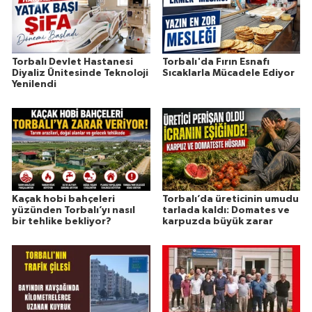
Torbalı Devlet Hastanesi
Torbalı'da Fırın Esnafı
Diyaliz Ünitesinde Teknoloji
Sıcaklarla Mücadele Ediyor
Yenilendi
Kaçak hobi bahçeleri
Torbalı’da üreticinin umudu
yüzünden Torbalı’yı nasıl
tarlada kaldı: Domates ve
bir tehlike bekliyor?
karpuzda büyük zarar