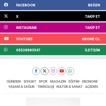
FACEBOOK
BEĞEN
X
TAKIP ET
INSTAGRAM
TAKIP ET
YOUTUBE
ABONE OL
05528983547
İLETIŞIM
GÜNDEM
SİYASET
SPOR
MAGAZİN
EĞİTİM
EKONOMİ
YAŞAM & SAĞLIK
TEKNOLOJİ
KÜLTÜR & SANAT
iLÇEDEN