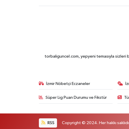
torbaliguncel.com, yepyeni temasıyla sizleri b
İzmir Nöbetçi Eczaneler
İ
Süper Lig Puan Durumu ve Fikstür
Tü
RSS
Copyright © 2024. Her hakkı saklıdı