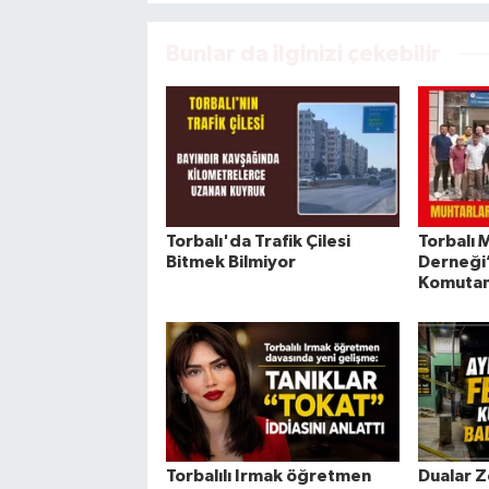
Bunlar da ilginizi çekebilir
Torbalı'da Trafik Çilesi
Torbalı 
Bitmek Bilmiyor
Derneği
Komutanı
Torbalılı Irmak öğretmen
Dualar Z