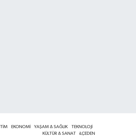
İTİM
EKONOMİ
YAŞAM & SAĞLIK
TEKNOLOJİ
KÜLTÜR & SANAT
iLÇEDEN