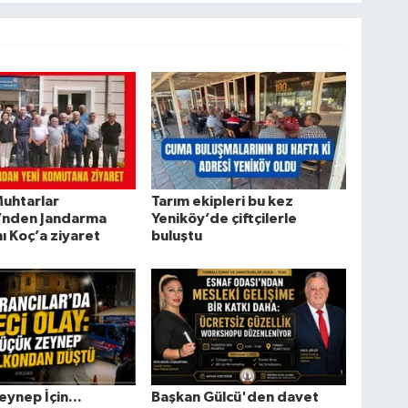
Muhtarlar
Tarım ekipleri bu kez
’nden Jandarma
Yeniköy’de çiftçilerle
 Koç’a ziyaret
buluştu
eynep İçin...
Başkan Gülcü'den davet