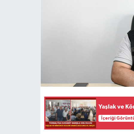
Yaşlak ve Köm
İçeriği Görünt