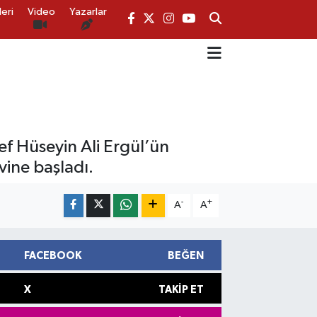
eri
Video
Yazarlar
f Hüseyin Ali Ergül’ün
vine başladı.
-
+
A
A
FACEBOOK
BEĞEN
X
TAKIP ET