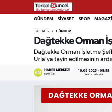
İzmir Nöbetçi Eczaneler
GÜNDEM
SİYASET
SPOR
MAGAZ
HABERLER
GÜNDEM
İzmir Hava Durumu
Dağtekke Orman İşl
İzmir Namaz Vakitleri
Dağtekke Orman İşletme Şefli
İzmir Trafik Yoğunluk Haritası
Urla’ya tayin edilmesinin ard
Süper Lig Puan Durumu ve Fikstür
HABER MERKEZI
16.09.2025 - 08:55
EDITÖR
YAYINLANMA
Tüm Manşetler
Son Dakika Haberleri
Haber Arşivi