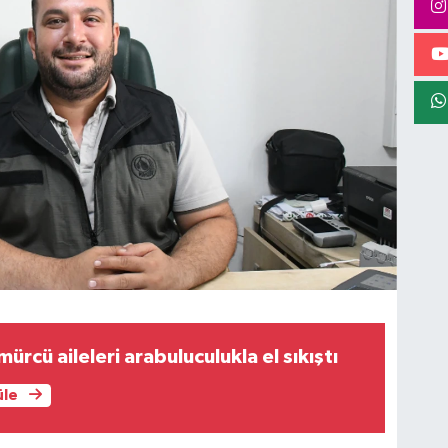
ürcü aileleri arabuluculukla el sıkıştı
üle