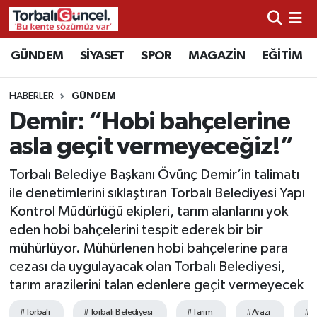
İzmir Nöbetçi Eczaneler
GÜNDEM
SİYASET
SPOR
MAGAZİN
EĞİTİM
İzmir Hava Durumu
HABERLER
GÜNDEM
Demir: “Hobi bahçelerine
İzmir Namaz Vakitleri
asla geçit vermeyeceğiz!”
İzmir Trafik Yoğunluk Haritası
Torbalı Belediye Başkanı Övünç Demir’in talimatı
ile denetimlerini sıklaştıran Torbalı Belediyesi Yapı
Süper Lig Puan Durumu ve Fikstür
Kontrol Müdürlüğü ekipleri, tarım alanlarını yok
eden hobi bahçelerini tespit ederek bir bir
Tüm Manşetler
mühürlüyor. Mühürlenen hobi bahçelerine para
cezası da uygulayacak olan Torbalı Belediyesi,
Son Dakika Haberleri
tarım arazilerini talan edenlere geçit vermeyecek
Haber Arşivi
#Torbalı
#Torbalı Belediyesi
#Tarım
#Arazi
#Ö