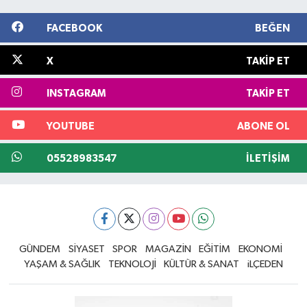
FACEBOOK
BEĞEN
X
TAKIP ET
INSTAGRAM
TAKIP ET
YOUTUBE
ABONE OL
05528983547
İLETIŞIM
GÜNDEM
SİYASET
SPOR
MAGAZİN
EĞİTİM
EKONOMİ
YAŞAM & SAĞLIK
TEKNOLOJİ
KÜLTÜR & SANAT
iLÇEDEN