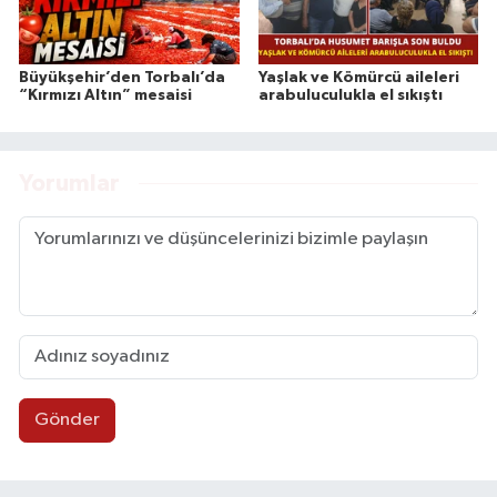
Büyükşehir’den Torbalı’da
Yaşlak ve Kömürcü aileleri
“Kırmızı Altın” mesaisi
arabuluculukla el sıkıştı
Yorumlar
Gönder