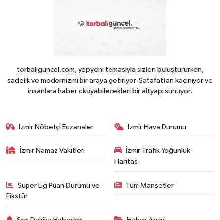
torbaliguncel.com, yepyeni temasıyla sizleri buluştururken,
sadelik ve modernizmi bir araya getiriyor. Şatafattan kaçınıyor ve
insanlara haber okuyabilecekleri bir altyapı sunuyor.
İzmir Nöbetçi Eczaneler
İzmir Hava Durumu
İzmir Namaz Vakitleri
İzmir Trafik Yoğunluk
Haritası
Süper Lig Puan Durumu ve
Tüm Manşetler
Fikstür
Son Dakika Haberleri
Haber Arşivi