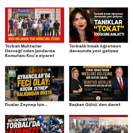
Torbalı Muhtarlar
Torbalılı Irmak öğretmen
Derneği’nden Jandarma
davasında yeni gelişme
Komutanı Koç’a ziyaret
Dualar Zeynep İçin...
Başkan Gülcü'den davet