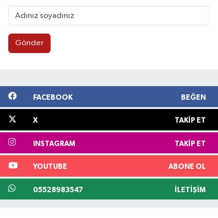
Gönder
FACEBOOK
BEĞEN
X
TAKIP ET
INSTAGRAM
TAKIP ET
YOUTUBE
ABONE OL
05528983547
İLETIŞIM