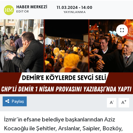
HABER MERKEZI
11.03.2024 - 14:00
EDITÖR
YAYINLANMA
Paylaş
-
+
A
A
İzmir’in efsane belediye başkanlarından Aziz
Kocaoğlu ile Şehitler, Arslanlar, Saipler, Bozköy,