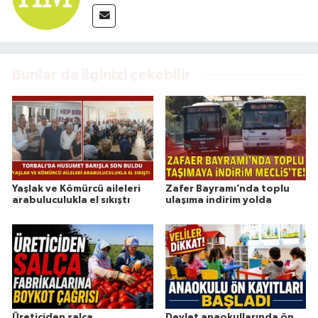
Bunlar da ilginizi çekebilir
Yaşlak ve Kömürcü aileleri
Zafer Bayramı’nda toplu
arabuluculukla el sıkıştı
ulaşıma indirim yolda
Üreticiden salça
Devlet anaokullarında ön