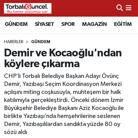
İzmir Nöbetçi Eczaneler
GÜNDEM
SİYASET
SPOR
MAGAZİN
EĞİTİM
İzmir Hava Durumu
HABERLER
GÜNDEM
Demir ve Kocaoğlu'ndan
İzmir Namaz Vakitleri
köylere çıkarma
İzmir Trafik Yoğunluk Haritası
CHP’li Torbalı Belediye Başkan Adayı Övünç
Demir, Yazıbaşı Seçim Koordinasyon Merkezi
Süper Lig Puan Durumu ve Fikstür
açılışını miting coşkusuyla, muhteşem bir halk
katılımıyla gerçekleştirdi. Önceki dönem İzmir
Tüm Manşetler
Büyükşehir Belediye Başkanı Aziz Kocaoğlu ile
birlikte Yazıbaşı’nda hemşehrilerine seslenen
Son Dakika Haberleri
Demir, Yazıbaşılılardan sandıkta yüzde 80 oy
sözü aldı
Haber Arşivi