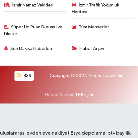
İzmir Namaz Vakitleri
İzmir Trafik Yoğunluk
Haritası
Süper Lig Puan Durumu ve
Tüm Manşetler
Fikstür
Son Dakika Haberleri
Haber Arşivi
RSS
Copyright © 2024. Her hakkı saklıdır.
Haber Yazılımı:
TE Bilişim
uluslararası evden eve nakliyat
Eşya depolama
iptv bayilik