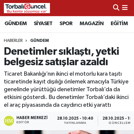
İzmir Nöbetçi Eczaneler
GÜNDEM
SİYASET
SPOR
MAGAZİN
EĞİTİM
İzmir Hava Durumu
HABERLER
GÜNDEM
Denetimler sıklaştı, yetki
İzmir Namaz Vakitleri
belgesiz satışlar azaldı
İzmir Trafik Yoğunluk Haritası
Ticaret Bakanlığı’nın ikinci el motorlu kara taşıtı
ticaretinde kayıt dışılığı önlemek amacıyla Türkiye
Süper Lig Puan Durumu ve Fikstür
genelinde yürüttüğü denetimler Torbalı’da da
etkisini gösterdi. Bu denetimler Torbalı’daki ikinci
Tüm Manşetler
el araç piyasasında da caydırıcı etki yarattı
Son Dakika Haberleri
HABER MERKEZI
28.10.2025 - 10:40
28.10.2025 - 18
EDITÖR
YAYINLANMA
GÜNCELLEME
Haber Arşivi