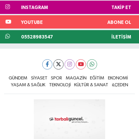
INSTAGRAM
TAKIP ET
YOUTUBE
ABONE OL
05528983547
İLETIŞIM
GÜNDEM
SİYASET
SPOR
MAGAZİN
EĞİTİM
EKONOMİ
YAŞAM & SAĞLIK
TEKNOLOJİ
KÜLTÜR & SANAT
iLÇEDEN