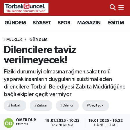
İzmir Nöbetçi Eczaneler
GÜNDEM
SİYASET
SPOR
MAGAZİN
EĞİTİM
İzmir Hava Durumu
HABERLER
GÜNDEM
Dilencilere taviz
İzmir Namaz Vakitleri
verilmeyecek!
İzmir Trafik Yoğunluk Haritası
Fiziki durumu iyi olmasına rağmen sakat rolü
yaparak insanların duygularını suistimal eden
Süper Lig Puan Durumu ve Fikstür
dilencilere Torbalı Belediyesi Zabıta Müdürlüğüne
bağlı ekipler geçit vermiyor
Tüm Manşetler
#Torbalı
#Zabıta
#Dilenci
#Geçit yok
Son Dakika Haberleri
ÖMER DUR
19.01.2025 - 10:33
19.01.2025 - 16:22
EDITÖR
Haber Arşivi
YAYINLANMA
GÜNCELLEME