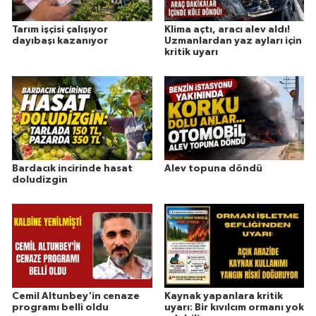
Tarım işçisi çalışıyor
Klima açtı, aracı alev aldı!
dayıbaşı kazanıyor
Uzmanlardan yaz ayları için
kritik uyarı
Bardacık incirinde hasat
Alev topuna döndü
doludizgin
Cemil Altunbey'in cenaze
Kaynak yapanlara kritik
programı belli oldu
uyarı: Bir kıvılcım ormanı yok