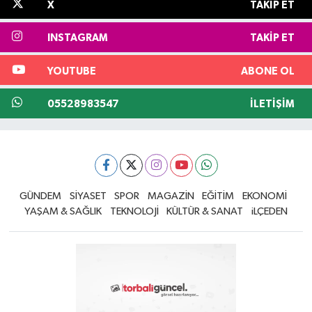
X
TAKIP ET
INSTAGRAM
TAKIP ET
YOUTUBE
ABONE OL
05528983547
İLETIŞIM
GÜNDEM
SİYASET
SPOR
MAGAZİN
EĞİTİM
EKONOMİ
YAŞAM & SAĞLIK
TEKNOLOJİ
KÜLTÜR & SANAT
iLÇEDEN