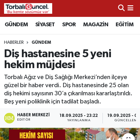
İzmir Nöbetçi Eczaneler
GÜNDEM
SİYASET
SPOR
MAGAZİN
EĞİTİM
İzmir Hava Durumu
HABERLER
GÜNDEM
Diş hastanesine 5 yeni
İzmir Namaz Vakitleri
hekim müjdesi
İzmir Trafik Yoğunluk Haritası
Torbalı Ağız ve Diş Sağlığı Merkezi’nden ilçeye
güzel bir haber verdi. Diş hastanesinde 25 olan
Süper Lig Puan Durumu ve Fikstür
diş hekimi sayısının 30’a çıkarılması kararlaştırıldı.
Beş yeni poliklinik için tadilat başladı.
Tüm Manşetler
HABER MERKEZI
18.09.2025 - 23:22
19.09.2025 - 09
Son Dakika Haberleri
EDITÖR
YAYINLANMA
GÜNCELLEME
Haber Arşivi