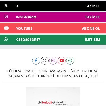
X
TAKIP ET
INSTAGRAM
TAKIP ET
YOUTUBE
ABONE OL
05528983547
İLETIŞIM
GÜNDEM
SİYASET
SPOR
MAGAZİN
EĞİTİM
EKONOMİ
YAŞAM & SAĞLIK
TEKNOLOJİ
KÜLTÜR & SANAT
iLÇEDEN