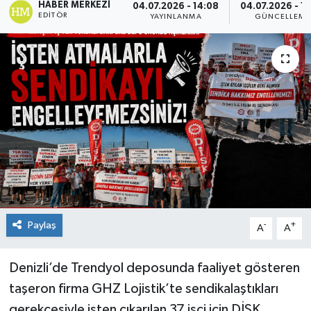
HABER MERKEZI
04.07.2026 - 14:08
04.07.2026 - 14
EDITÖR
YAYINLANMA
GÜNCELLEME
Paylaş
-
+
A
A
Denizli’de Trendyol deposunda faaliyet gösteren
taşeron firma GHZ Lojistik’te sendikalaştıkları
gerekçesiyle işten çıkarılan 37 işçi için DİSK