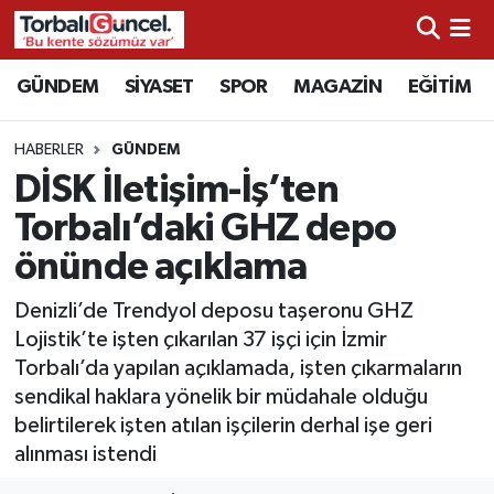
İzmir Nöbetçi Eczaneler
GÜNDEM
SİYASET
SPOR
MAGAZİN
EĞİTİM
İzmir Hava Durumu
HABERLER
GÜNDEM
DİSK İletişim-İş’ten
İzmir Namaz Vakitleri
Torbalı’daki GHZ depo
İzmir Trafik Yoğunluk Haritası
önünde açıklama
Süper Lig Puan Durumu ve Fikstür
Denizli’de Trendyol deposu taşeronu GHZ
Lojistik’te işten çıkarılan 37 işçi için İzmir
Tüm Manşetler
Torbalı’da yapılan açıklamada, işten çıkarmaların
sendikal haklara yönelik bir müdahale olduğu
Son Dakika Haberleri
belirtilerek işten atılan işçilerin derhal işe geri
alınması istendi
Haber Arşivi