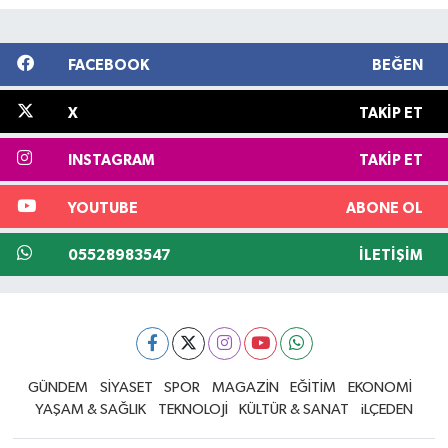
FACEBOOK
BEĞEN
X
TAKIP ET
INSTAGRAM
TAKIP ET
YOUTUBE
ABONE OL
05528983547
İLETIŞIM
GÜNDEM
SİYASET
SPOR
MAGAZİN
EĞİTİM
EKONOMİ
YAŞAM & SAĞLIK
TEKNOLOJİ
KÜLTÜR & SANAT
iLÇEDEN