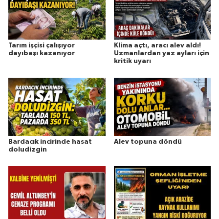
Tarım işçisi çalışıyor
Klima açtı, aracı alev aldı!
dayıbaşı kazanıyor
Uzmanlardan yaz ayları için
kritik uyarı
Bardacık incirinde hasat
Alev topuna döndü
doludizgin