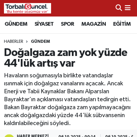
İzmir Nöbetçi Eczaneler
GÜNDEM
SİYASET
SPOR
MAGAZİN
EĞİTİM
İzmir Hava Durumu
HABERLER
GÜNDEM
Doğalgaza zam yok yüzde
İzmir Namaz Vakitleri
44'lük artış var
İzmir Trafik Yoğunluk Haritası
Havaların soğumasıyla birlikte vatandaşlar
ısınmak için doğalgaz vanalarını açacak. Ancak
Süper Lig Puan Durumu ve Fikstür
Enerji ve Tabii Kaynaklar Bakanı Alparslan
Bayraktar’ın açıklaması vatandaşları tedirgin etti.
Tüm Manşetler
Bakan Bayraktar doğalgaza zam yapılmayacağını
ancak doğalgazdaki yüzde 44’lük sübvansenin
Son Dakika Haberleri
kaldırılabileceğini söyledi.
Haber Arşivi
HABER MERKEZI