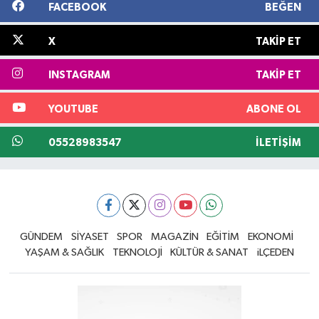
FACEBOOK
BEĞEN
X
TAKIP ET
INSTAGRAM
TAKIP ET
YOUTUBE
ABONE OL
05528983547
İLETIŞIM
GÜNDEM
SİYASET
SPOR
MAGAZİN
EĞİTİM
EKONOMİ
YAŞAM & SAĞLIK
TEKNOLOJİ
KÜLTÜR & SANAT
iLÇEDEN