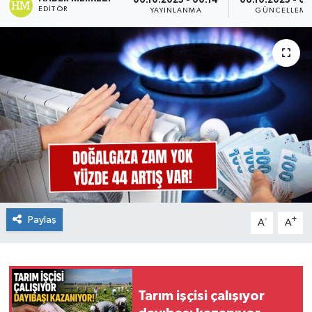
06.10.2025 - 00:14
06.10.2025 - 0
EDITÖR
YAYINLANMA
GÜNCELLEME
Paylaş
-
+
A
A
Tarım işçisi çalışıyor