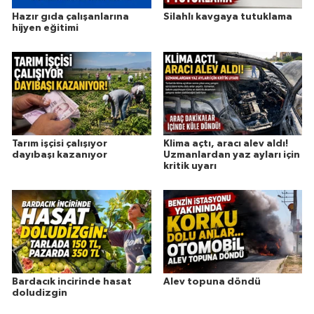
Hazır gıda çalışanlarına
Silahlı kavgaya tutuklama
hijyen eğitimi
Tarım işçisi çalışıyor
Klima açtı, aracı alev aldı!
dayıbaşı kazanıyor
Uzmanlardan yaz ayları için
kritik uyarı
Bardacık incirinde hasat
Alev topuna döndü
doludizgin