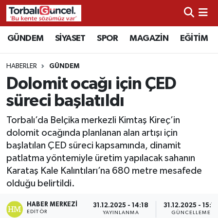
İzmir Nöbetçi Eczaneler
GÜNDEM
SİYASET
SPOR
MAGAZİN
EĞİTİM
İzmir Hava Durumu
HABERLER
GÜNDEM
Dolomit ocağı için ÇED
İzmir Namaz Vakitleri
süreci başlatıldı
İzmir Trafik Yoğunluk Haritası
Torbalı’da Belçika merkezli Kimtaş Kireç’in
dolomit ocağında planlanan alan artışı için
Süper Lig Puan Durumu ve Fikstür
başlatılan ÇED süreci kapsamında, dinamit
patlatma yöntemiyle üretim yapılacak sahanın
Tüm Manşetler
Karataş Kale Kalıntıları’na 680 metre mesafede
olduğu belirtildi.
Son Dakika Haberleri
HABER MERKEZI
31.12.2025 - 14:18
31.12.2025 - 15:1
Haber Arşivi
EDITÖR
YAYINLANMA
GÜNCELLEME