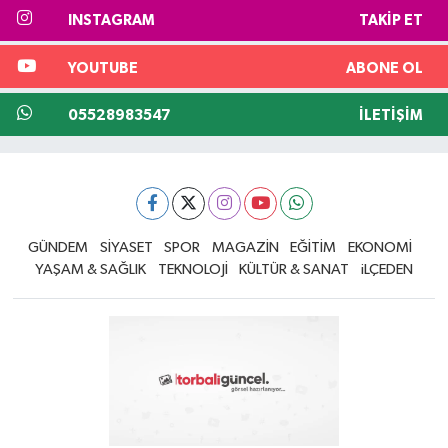
INSTAGRAM
TAKIP ET
YOUTUBE
ABONE OL
05528983547
İLETIŞIM
GÜNDEM
SİYASET
SPOR
MAGAZİN
EĞİTİM
EKONOMİ
YAŞAM & SAĞLIK
TEKNOLOJİ
KÜLTÜR & SANAT
iLÇEDEN