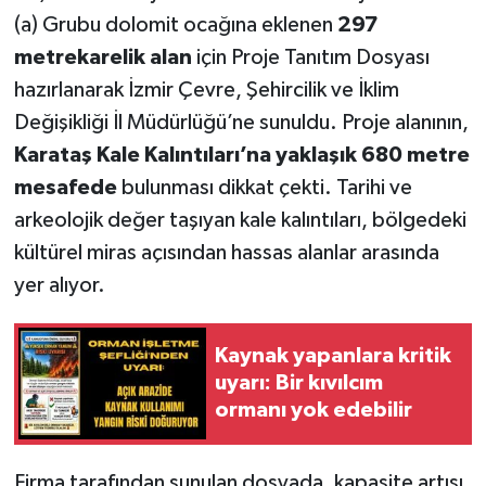
(a) Grubu dolomit ocağına eklenen
297
metrekarelik alan
için Proje Tanıtım Dosyası
hazırlanarak İzmir Çevre, Şehircilik ve İklim
Değişikliği İl Müdürlüğü’ne sunuldu. Proje alanının,
Karataş Kale Kalıntıları’na yaklaşık 680 metre
mesafede
bulunması dikkat çekti. Tarihi ve
arkeolojik değer taşıyan kale kalıntıları, bölgedeki
kültürel miras açısından hassas alanlar arasında
yer alıyor.
Kaynak yapanlara kritik
uyarı: Bir kıvılcım
ormanı yok edebilir
Firma tarafından sunulan dosyada, kapasite artışı