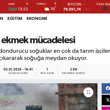
Foto Gal
DOLAR
°
16
Öğle
13:22
45,43620
0.02
EURO
İN
EĞİTİM
EKONOMİ
53,38690
0.19
STERLİN
61,60380
0.18
G.ALTIN
 ekmek mücadelesi
6862,09000
0.19
BİST100
dondurucu soğuklar en çok da tarım işçileri
14.598,00
0
BITCOIN
n çıkararak soğuğa meydan okuyor.
79.591,74
-1.82
02.01.2026 - 16:41
1
2 DK
GÜNCELLEME
PAYLAŞIM
OKUNMA SÜRESI