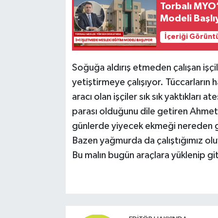
Torbalı MYO
Modeli Başlı
İçeriği Görünt
Soğuğa aldırış etmeden çalışan işçil
yetiştirmeye çalışıyor. Tüccarların
aracı olan işçiler sık sık yaktıkları 
parası olduğunu dile getiren Ahme
günlerde yiyecek ekmeği nereden get
Bazen yağmurda da çalıştığımız oluy
Bu malın bugün araçlara yüklenip gi