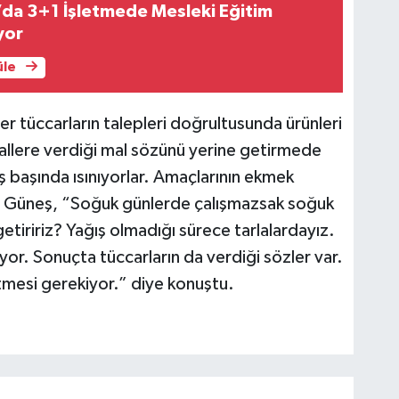
’da 3+1 İşletmede Mesleki Eğitim
yor
üle
er tüccarların talepleri doğrultusunda ürünleri
 hallere verdiği mal sözünü yerine getirmede
ateş başında ısınıyorlar. Amaçlarının ekmek
t Güneş, “Soğuk günlerde çalışmazsak soğuk
iririz? Yağış olmadığı sürece tarlalardayız.
or. Sonuçta tüccarların da verdiği sözler var.
tmesi gerekiyor.” diye konuştu.