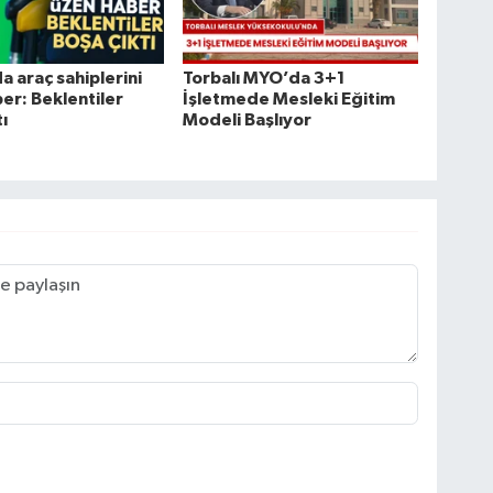
a araç sahiplerini
Torbalı MYO’da 3+1
er: Beklentiler
İşletmede Mesleki Eğitim
ı
Modeli Başlıyor