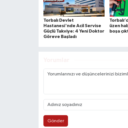
Torbalı Devlet
Torbalı’d
Hastanesi'nde Acil Servise
üzen hab
Güçlü Takviye: 4 Yeni Doktor
boşa çıkt
Göreve Başladı
Yorumlar
Gönder