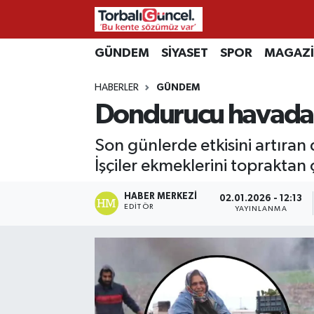
İzmir Nöbetçi Eczaneler
GÜNDEM
SİYASET
SPOR
MAGAZ
HABERLER
GÜNDEM
İzmir Hava Durumu
Dondurucu havada
İzmir Namaz Vakitleri
Son günlerde etkisini artıran 
İzmir Trafik Yoğunluk Haritası
İşçiler ekmeklerini toprakta
Süper Lig Puan Durumu ve Fikstür
HABER MERKEZI
02.01.2026 - 12:13
EDITÖR
YAYINLANMA
Tüm Manşetler
Son Dakika Haberleri
Haber Arşivi