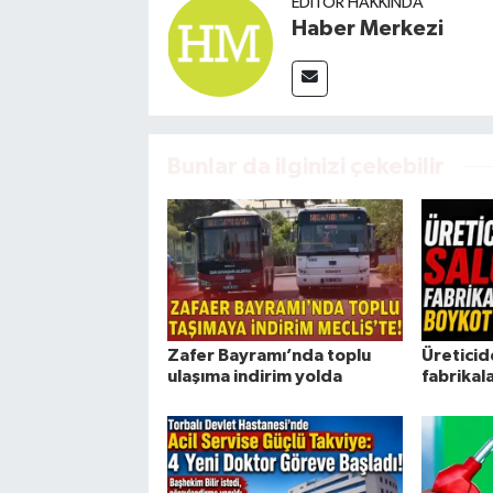
EDITÖR HAKKINDA
Haber Merkezi
Bunlar da ilginizi çekebilir
Zafer Bayramı’nda toplu
Üreticid
ulaşıma indirim yolda
fabrikal