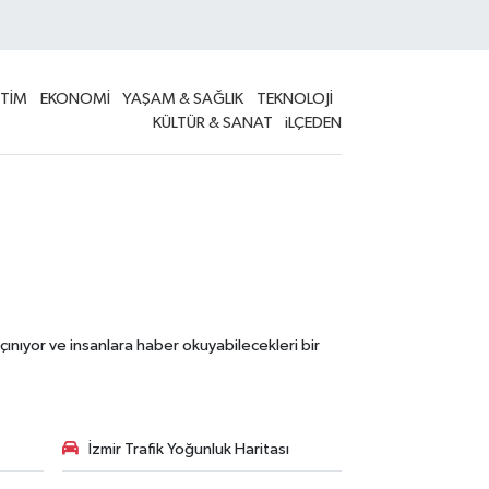
İTİM
EKONOMİ
YAŞAM & SAĞLIK
TEKNOLOJİ
KÜLTÜR & SANAT
iLÇEDEN
çınıyor ve insanlara haber okuyabilecekleri bir
İzmir Trafik Yoğunluk Haritası