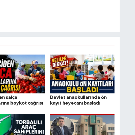
en salça
Devlet anaokullarında ön
arına boykot çağrısı
kayıt heyecanı başladı