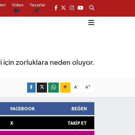
eri
Video
Yazarlar
 için zorluklara neden oluyor.
-
+
A
A
FACEBOOK
BEĞEN
X
TAKIP ET